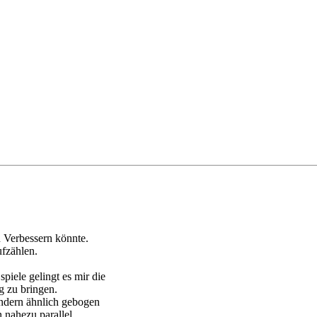
n Verbessern könnte.
ufzählen.
piele gelingt es mir die
g zu bringen.
ondern ähnlich gebogen
n nahezu parallel.