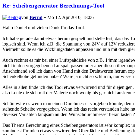
Re: Scheibengenerator Berechnungs-Tool
von
Bernd
» Mo 12. Apr 2010, 18:06
Hallo Daniel und vielen Dank für das Tool.
Ich habe gerade damit etwas herum gespielt und stelle fest, das das T
logisch sind. Wenn ich z.B. die Spannung von 24V auf 12V reduziere
Vielmehr sollte es die Wicklungsdaten anpassen und nun mit dem gle
Auch rechnet es mir bei einer Luftspaltdicke von z.B. 14mm irgend
nicht in den vorgegebenen Lufspalt passen oder aber diesen überhaupt
Anscheinend soll ich dann von Hand mit den Drahtwerten herum exper
Schenkelhöhe gefunden habe ? Wäre ja nicht so schlimm, nur wisse
Alles in allen finde ich das Tool etwas verwirrend und für diejenigen, 
also Leute die sich mit der Materie noch wenig bis gar nicht ausken
Schön wäre es wenn man einen Durchmesser vorgeben könnte, denn oft
stehende Scheibe vorgegeben. Wenn ich das recht verstanden habe m
diverser Variablen langsam an den Wunschdurchmesser heran tasten ?
Das Thema Berechnung eines Scheibengenerators ist sehr komplex und 
zumindest für mich etwas verwirrenden Oberfläche und Bedienung den