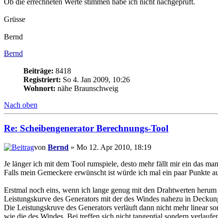
Ob die errechneten Werte stimmen habe ich nicht nachgeprüft.
Grüsse
Bernd
Bernd
Beiträge:
8418
Registriert:
So 4. Jan 2009, 10:26
Wohnort:
nähe Braunschweig
Nach oben
Re: Scheibengenerator Berechnungs-Tool
von
Bernd
» Mo 12. Apr 2010, 18:19
Je länger ich mit dem Tool rumspiele, desto mehr fällt mir ein das ma
Falls mein Gemeckere erwünscht ist würde ich mal ein paar Punkte a
Erstmal noch eins, wenn ich lange genug mit den Drahtwerten herum s
Leistungskurve des Generators mit der des Windes nahezu in Deckun
Die Leistungskruve des Generators verläuft dann nicht mehr linear s
wie die des Windes. Bei treffen sich nicht tangential sondern verlaufe