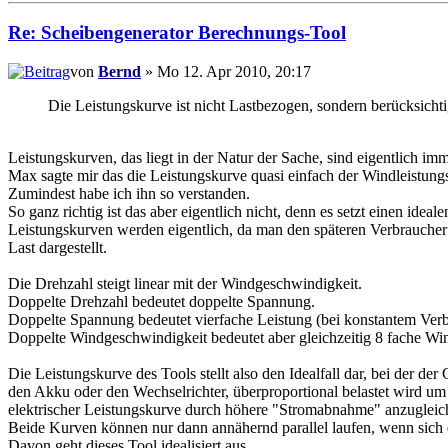
Re: Scheibengenerator Berechnungs-Tool
von
Bernd
» Mo 12. Apr 2010, 20:17
Die Leistungskurve ist nicht Lastbezogen, sondern berücksicht
Leistungskurven, das liegt in der Natur der Sache, sind eigentlich im
Max sagte mir das die Leistungskurve quasi einfach der Windleistung
Zumindest habe ich ihn so verstanden.
So ganz richtig ist das aber eigentlich nicht, denn es setzt einen idea
Leistungskurven werden eigentlich, da man den späteren Verbraucher 
Last dargestellt.
Die Drehzahl steigt linear mit der Windgeschwindigkeit.
Doppelte Drehzahl bedeutet doppelte Spannung.
Doppelte Spannung bedeutet vierfache Leistung (bei konstantem Ver
Doppelte Windgeschwindigkeit bedeutet aber gleichzeitig 8 fache Win
Die Leistungskurve des Tools stellt also den Idealfall dar, bei der d
den Akku oder den Wechselrichter, überproportional belastet wird um
elektrischer Leistungskurve durch höhere "Stromabnahme" anzugleic
Beide Kurven können nur dann annähernd parallel laufen, wenn sich di
Davon geht dieses Tool idealisiert aus.