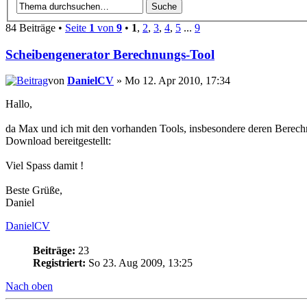
84 Beiträge •
Seite
1
von
9
•
1
,
2
,
3
,
4
,
5
...
9
Scheibengenerator Berechnungs-Tool
von
DanielCV
» Mo 12. Apr 2010, 17:34
Hallo,
da Max und ich mit den vorhanden Tools, insbesondere deren Berech
Download bereitgestellt:
Viel Spass damit !
Beste Grüße,
Daniel
DanielCV
Beiträge:
23
Registriert:
So 23. Aug 2009, 13:25
Nach oben