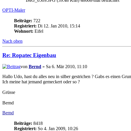
IMG_0509.JPG (39.48 KiB) 48608-mal betrachtet
OPTI-Maler
Beiträge:
722
Registriert:
Di 12. Jan 2010, 15:14
Wohnort:
Eifel
Nach oben
Re: Ropatec Eigenbau
von
Bernd
» Sa 6. Mär 2010, 11:10
Hallo Udo, hast du alles neu in silber gestrichen ? Gabs es einen Gru
Ich meine hat jemand gemeckert oder so ?
Grüsse
Bernd
Bernd
Beiträge:
8418
Registriert:
So 4. Jan 2009, 10:26