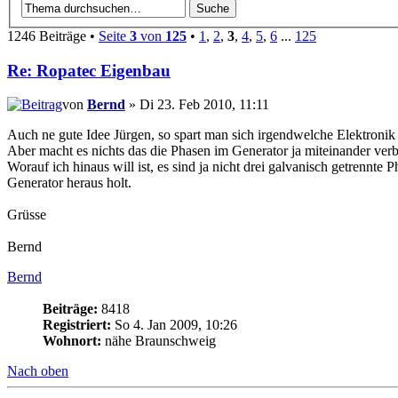
1246 Beiträge •
Seite
3
von
125
•
1
,
2
,
3
,
4
,
5
,
6
...
125
Re: Ropatec Eigenbau
von
Bernd
» Di 23. Feb 2010, 11:11
Auch ne gute Idee Jürgen, so spart man sich irgendwelche Elektronik
Aber macht es nichts das die Phasen im Generator ja miteinander ver
Worauf ich hinaus will ist, es sind ja nicht drei galvanisch getrennte
Generator heraus holt.
Grüsse
Bernd
Bernd
Beiträge:
8418
Registriert:
So 4. Jan 2009, 10:26
Wohnort:
nähe Braunschweig
Nach oben