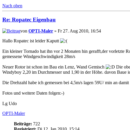
Nach oben
Re: Ropatec Eigenbau
von
OPTI-Maler
» Fr 27. Aug 2010, 16:54
Hallo Ropatec ist leider Kaputt
Ein kleiner Tornado hat ihn vor 2 Monaten hin gerafft,der vorletzte
gemessene Windgeschwindigkeit 28m/s
Neuer Rotor ist schon im Bau ein Lenz, Wand Gemisch
Die ober
Windyboy 2,20 im Durchmesser und 1,90 in der Höhe. davon Baue ich
Die Drehzahl habe ich gemessen bei 4,5m/s lagen 59U/ min an damit i
Fotos und weitere Daten folgen:-)
Lg Udo
OPTI-Maler
Beiträge:
722
Registriert:
Di 12. Jan 2010, 15:14