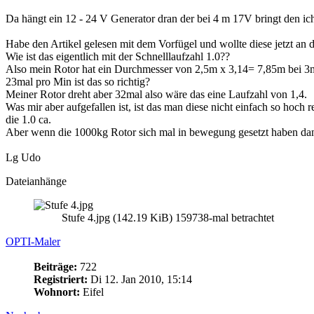
Da hängt ein 12 - 24 V Generator dran der bei 4 m 17V bringt den ich
Habe den Artikel gelesen mit dem Vorfügel und wollte diese jetzt an d
Wie ist das eigentlich mit der Schnelllaufzahl 1.0??
Also mein Rotor hat ein Durchmesser von 2,5m x 3,14= 7,85m bei 3
23mal pro Min ist das so richtig?
Meiner Rotor dreht aber 32mal also wäre das eine Laufzahl von 1,4.
Was mir aber aufgefallen ist, ist das man diese nicht einfach so hoc
die 1.0 ca.
Aber wenn die 1000kg Rotor sich mal in bewegung gesetzt haben dan
Lg Udo
Dateianhänge
Stufe 4.jpg (142.19 KiB) 159738-mal betrachtet
OPTI-Maler
Beiträge:
722
Registriert:
Di 12. Jan 2010, 15:14
Wohnort:
Eifel