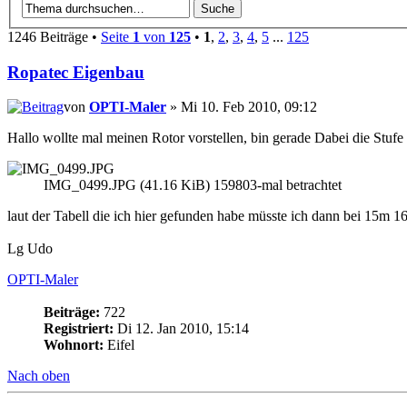
1246 Beiträge •
Seite
1
von
125
•
1
,
2
,
3
,
4
,
5
...
125
Ropatec Eigenbau
von
OPTI-Maler
» Mi 10. Feb 2010, 09:12
Hallo wollte mal meinen Rotor vorstellen, bin gerade Dabei die Stufe
IMG_0499.JPG (41.16 KiB) 159803-mal betrachtet
laut der Tabell die ich hier gefunden habe müsste ich dann bei 15m 16
Lg Udo
OPTI-Maler
Beiträge:
722
Registriert:
Di 12. Jan 2010, 15:14
Wohnort:
Eifel
Nach oben