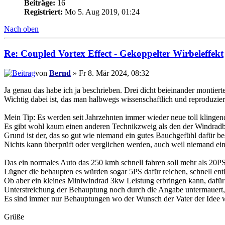
Beiträge:
16
Registriert:
Mo 5. Aug 2019, 01:24
Nach oben
Re: Coupled Vortex Effect - Gekoppelter Wirbeleffekt
von
Bernd
» Fr 8. Mär 2024, 08:32
Ja genau das habe ich ja beschrieben. Drei dicht beieinander montier
Wichtig dabei ist, das man halbwegs wissenschaftlich und reproduzier
Mein Tip: Es werden seit Jahrzehnten immer wieder neue toll klingende
Es gibt wohl kaum einen anderen Technikzweig als den der Windradbra
Grund ist der, das so gut wie niemand ein gutes Bauchgefühl dafür be
Nichts kann überprüft oder verglichen werden, auch weil niemand ein
Das ein normales Auto das 250 kmh schnell fahren soll mehr als 20PS
Lügner die behaupten es würden sogar 5PS dafür reichen, schnell ent
Ob aber ein kleines Miniwindrad 3kw Leistung erbringen kann, dafür h
Unterstreichung der Behauptung noch durch die Angabe untermauert, d
Es sind immer nur Behauptungen wo der Wunsch der Vater der Idee 
Grüße