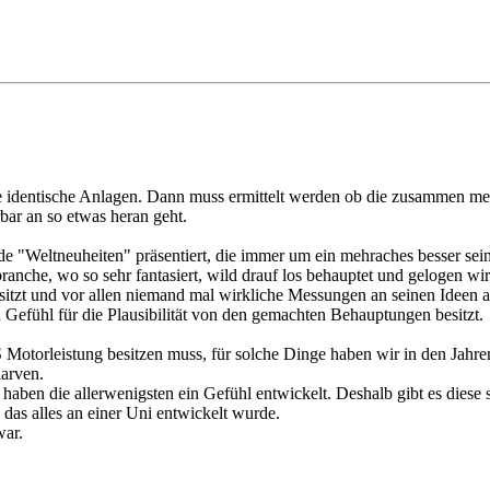
te identische Anlagen. Dann muss ermittelt werden ob die zusammen mehr
bar an so etwas heran geht.
 "Weltneuheiten" präsentiert, die immer um ein mehraches besser sein s
nche, wo so sehr fantasiert, wild drauf los behauptet und gelogen wir
sitzt und vor allen niemand mal wirkliche Messungen an seinen Ideen an
 Gefühl für die Plausibilität von den gemachten Behauptungen besitzt.
 Motorleistung besitzen muss, für solche Dinge haben wir in den Jahre
larven.
aben die allerwenigsten ein Gefühl entwickelt. Deshalb gibt es diese 
as alles an einer Uni entwickelt wurde.
war.