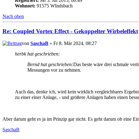
Registriert:
Mi 3. Jul 2013, 06:49
Wohnort:
91575 WIndsbach
Nach oben
Re: Coupled Vortex Effect - Gekoppelter Wirbeleffekt
von
SaschaB
» Fr 8. Mär 2024, 08:27
herbk hat geschrieben:
Bernd hat geschrieben:
Das beste wäre drei schmale vert
Messungen vor zu nehmen.
Auch das, denke ich, wird kein wirklich vergleichbares Ergebn
zu einer einer Anlage, - und größere Anlagen haben einen bes
Aber darum geht es ja im Prinzip gar nicht. Es geht darum ob eine Ein
SaschaB