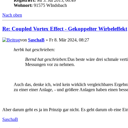
Registriert:
Mi 3. Jul 2013, 06:49
Wohnort:
91575 WIndsbach
Nach oben
Re: Coupled Vortex Effect - Gekoppelter Wirbeleffekt
von
SaschaB
» Fr 8. Mär 2024, 08:27
herbk hat geschrieben:
Bernd hat geschrieben:
Das beste wäre drei schmale vert
Messungen vor zu nehmen.
Auch das, denke ich, wird kein wirklich vergleichbares Ergebn
zu einer einer Anlage, - und größere Anlagen haben einen bes
Aber darum geht es ja im Prinzip gar nicht. Es geht darum ob eine Ein
SaschaB