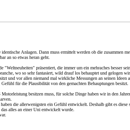
te identische Anlagen. Dann muss ermittelt werden ob die zusammen mehr
bar an so etwas heran geht.
 "Weltneuheiten" präsentiert, die immer um ein mehraches besser sein s
nche, wo so sehr fantasiert, wild drauf los behauptet und gelogen wir
sitzt und vor allen niemand mal wirkliche Messungen an seinen Ideen an
 Gefühl für die Plausibilität von den gemachten Behauptungen besitzt.
 Motorleistung besitzen muss, für solche Dinge haben wir in den Jahre
larven.
aben die allerwenigsten ein Gefühl entwickelt. Deshalb gibt es diese 
as alles an einer Uni entwickelt wurde.
war.