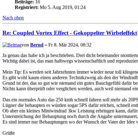
Beiträge:
16
Registriert:
Mo 5. Aug 2019, 01:24
Nach oben
Re: Coupled Vortex Effect - Gekoppelter Wirbeleffekt
von
Bernd
» Fr 8. Mär 2024, 08:32
Ja genau das habe ich ja beschrieben. Drei dicht beieinander montier
Wichtig dabei ist, das man halbwegs wissenschaftlich und reproduzier
Mein Tip: Es werden seit Jahrzehnten immer wieder neue toll klingende
Es gibt wohl kaum einen anderen Technikzweig als den der Windradbra
Grund ist der, das so gut wie niemand ein gutes Bauchgefühl dafür be
Nichts kann überprüft oder verglichen werden, auch weil niemand ein
Das ein normales Auto das 250 kmh schnell fahren soll mehr als 20PS
Lügner die behaupten es würden sogar 5PS dafür reichen, schnell ent
Ob aber ein kleines Miniwindrad 3kw Leistung erbringen kann, dafür h
Unterstreichung der Behauptung noch durch die Angabe untermauert, d
Es sind immer nur Behauptungen wo der Wunsch der Vater der Idee 
Grüße