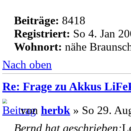
Beiträge:
8418
Registriert:
So 4. Jan 20
Wohnort:
nähe Braunsc
Nach oben
Re: Frage zu Akkus LiFe
von
herbk
» So 29. Au
Bernd hat geschrieben:
Le