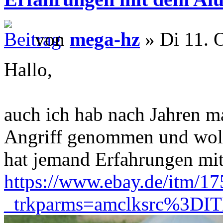
von
mega-hz
» Di 11. 
Hallo,
auch ich hab nach Jahren m
Angriff genommen und woll
hat jemand Erfahrungen mit
https://www.ebay.de/itm/1
_trkparms=amclksrc%3