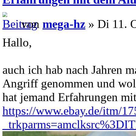
von
mega-hz
» Di 11. 
Hallo,
auch ich hab nach Jahren m
Angriff genommen und woll
hat jemand Erfahrungen mit
https://www.ebay.de/itm/1
_trkparms=amclksrc%3