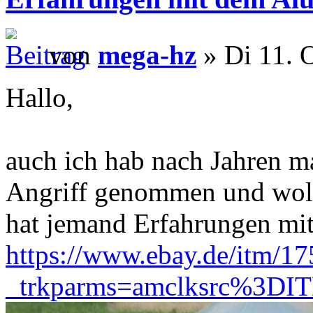
von
mega-hz
» Di 11. 
Hallo,
auch ich hab nach Jahren m
Angriff genommen und woll
hat jemand Erfahrungen mit
https://www.ebay.de/itm/1
_trkparms=amclksrc%3