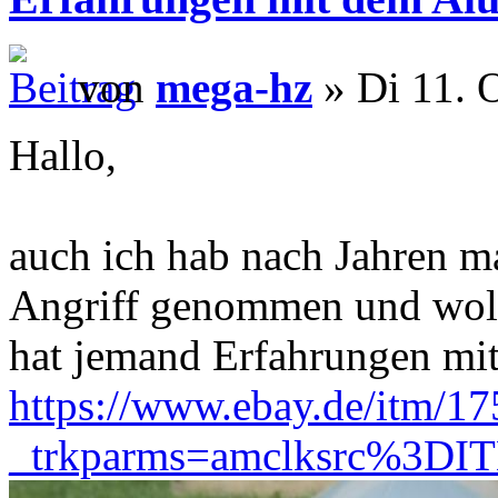
von
mega-hz
» Di 11. 
Hallo,
auch ich hab nach Jahren m
Angriff genommen und woll
hat jemand Erfahrungen mit
https://www.ebay.de/itm/1
_trkparms=amclksrc%3