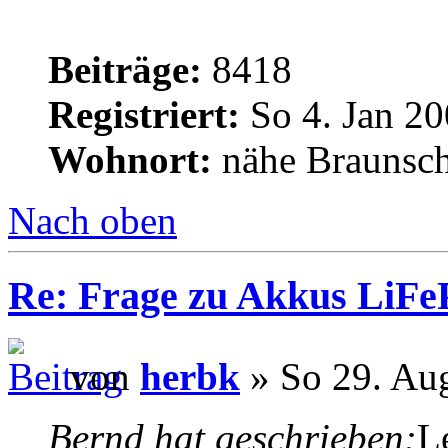
Beiträge:
8418
Registriert:
So 4. Jan 20
Wohnort:
nähe Braunsc
Nach oben
Re: Frage zu Akkus LiFe
von
herbk
» So 29. Au
Bernd hat geschrieben:
Le