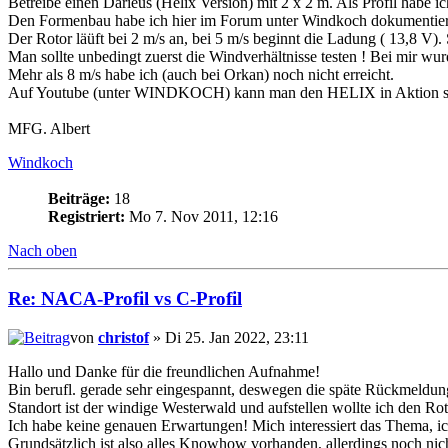
Betreibe einen Darieus (Helix Version) mit 2 x 2 m. Als Profil hab
Den Formenbau habe ich hier im Forum unter Windkoch dokumentier
Der Rotor läüft bei 2 m/s an, bei 5 m/s beginnt die Ladung ( 13,8 V). 
Man sollte unbedingt zuerst die Windverhältnisse testen ! Bei mir w
Mehr als 8 m/s habe ich (auch bei Orkan) noch nicht erreicht.
Auf Youtube (unter WINDKOCH) kann man den HELIX in Aktion s
MFG. Albert
Windkoch
Beiträge:
18
Registriert:
Mo 7. Nov 2011, 12:16
Nach oben
Re: NACA-Profil vs C-Profil
von
christof
» Di 25. Jan 2022, 23:11
Hallo und Danke für die freundlichen Aufnahme!
Bin berufl. gerade sehr eingespannt, deswegen die späte Rückmeldun
Standort ist der windige Westerwald und aufstellen wollte ich den R
Ich habe keine genauen Erwartungen! Mich interessiert das Thema, ic
Grundsätzlich ist also alles Knowhow vorhanden, allerdings noch nic