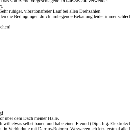
e ich das von Bernd vorgeschlagene DU-06-W-200 verwendet.
t.
Sehr ruhiger, vibrationsfreier Lauf bei allen Drehzahlen.
urden die Bedingungen durch umliegende Bebauung leider immer schlech
ehen!
g!
otor über dem Dach meiner Halle.
h will etwas selbst bauen und habe einen Freund (Dipl. Ing. Elektrote
ht in Verbindung mit Darrius-Rotoren. Weswegen ich jetzt erstmal alle