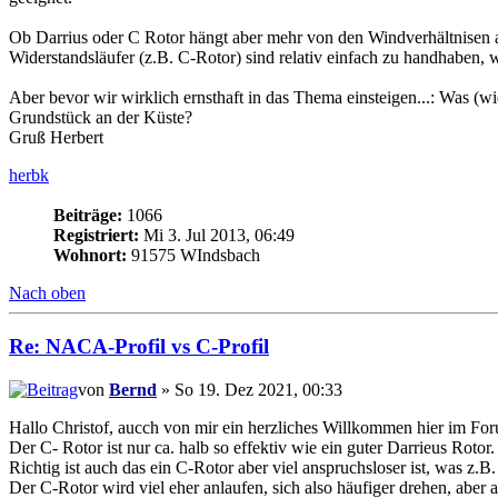
Ob Darrius oder C Rotor hängt aber mehr von den Windverhältnisen a
Widerstandsläufer (z.B. C-Rotor) sind relativ einfach zu handhaben, 
Aber bevor wir wirklich ernsthaft in das Thema einsteigen...: Was (w
Grundstück an der Küste?
Gruß Herbert
herbk
Beiträge:
1066
Registriert:
Mi 3. Jul 2013, 06:49
Wohnort:
91575 WIndsbach
Nach oben
Re: NACA-Profil vs C-Profil
von
Bernd
» So 19. Dez 2021, 00:33
Hallo Christof, aucch von mir ein herzliches Willkommen hier im Fo
Der C- Rotor ist nur ca. halb so effektiv wie ein guter Darrieus Rotor.
Richtig ist auch das ein C-Rotor aber viel anspruchsloser ist, was z.B
Der C-Rotor wird viel eher anlaufen, sich also häufiger drehen, aber