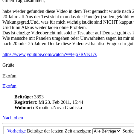
Guten Tag zusammen,
habe wieder gefunden diese Video in dem Test gemacht wurde nach 20
20 Jahre alt.Aus der Test sieht man das der Panel(en) sollen gekühlt
Wirkungsgrad.Und, was für mich wichtig ist,die sind NICHT kapput w
Und tunn Akkus weiter laden ohne Problem.
Das ist einzige Videobericht mit solche Test aber auf Deutsch,gibt es
Wie mansche mit Panelen umgehen oder Unwarheiten sagen ist mir nich
nach 20 oder 25 Jahren.Denke diese Videotest hat dise Frage sehr gut
https://www.youtube.com/watch?v=Iejo7RVKJ7s
Grüße
Ekofun
Ekofun
Beiträge:
3893
Registriert:
Mi 23. Feb 2011, 15:44
Wohnort:
Kroatien-Nova Gradiska
Nach oben
Vorherige
Beiträge der letzten Zeit anzeigen:
Sorti