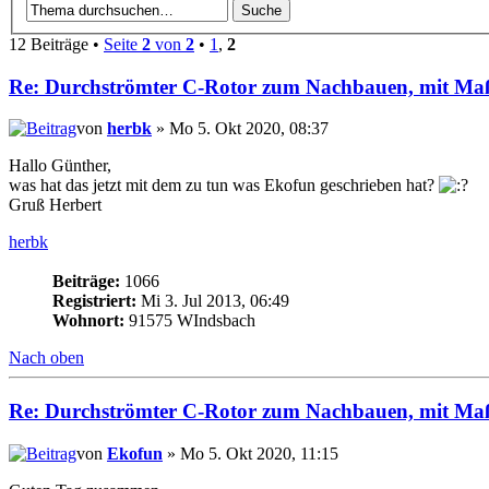
12 Beiträge •
Seite
2
von
2
•
1
,
2
Re: Durchströmter C-Rotor zum Nachbauen, mit Ma
von
herbk
» Mo 5. Okt 2020, 08:37
Hallo Günther,
was hat das jetzt mit dem zu tun was Ekofun geschrieben hat?
Gruß Herbert
herbk
Beiträge:
1066
Registriert:
Mi 3. Jul 2013, 06:49
Wohnort:
91575 WIndsbach
Nach oben
Re: Durchströmter C-Rotor zum Nachbauen, mit Ma
von
Ekofun
» Mo 5. Okt 2020, 11:15