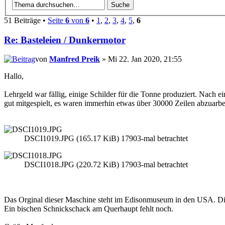
51 Beiträge •
Seite
6
von
6
•
1
,
2
,
3
,
4
,
5
,
6
Re: Basteleien / Dunkermotor
von
Manfred Preik
» Mi 22. Jan 2020, 21:55
Hallo,
Lehrgeld war fällig, einige Schilder für die Tonne produziert. Nach 
gut mitgespielt, es waren immerhin etwas über 30000 Zeilen abzuarbe
DSCI1019.JPG (165.17 KiB) 17903-mal betrachtet
DSCI1018.JPG (220.72 KiB) 17903-mal betrachtet
Das Orginal dieser Maschine steht im Edisonmuseum in den USA. Di
Ein bischen Schnickschack am Querhaupt fehlt noch.