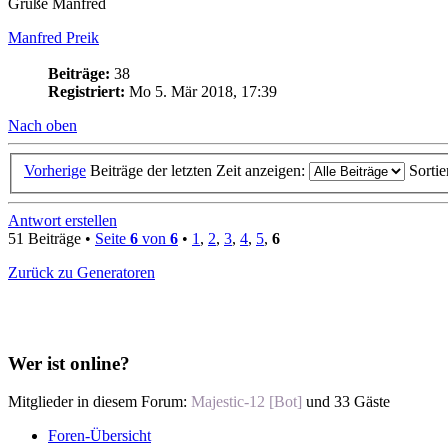
Grüße Manfred
Manfred Preik
Beiträge:
38
Registriert:
Mo 5. Mär 2018, 17:39
Nach oben
Vorherige
Beiträge der letzten Zeit anzeigen:
Sorti
Antwort erstellen
51 Beiträge •
Seite
6
von
6
•
1
,
2
,
3
,
4
,
5
,
6
Zurück zu Generatoren
Wer ist online?
Mitglieder in diesem Forum:
Majestic-12 [Bot]
und 33 Gäste
Foren-Übersicht