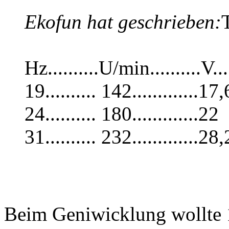
Ekofun hat geschrieben:
Hz..........U/min..........V...
19.......... 142.............17,
24.......... 180.............22
31.......... 232.............28,
Beim Geniwicklung wollte 1