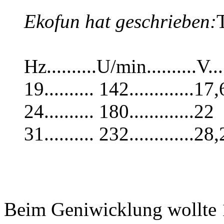
Ekofun hat geschrieben:
Hz..........U/min..........V...
19.......... 142.............17,
24.......... 180.............22
31.......... 232.............28,
Beim Geniwicklung wollte 1