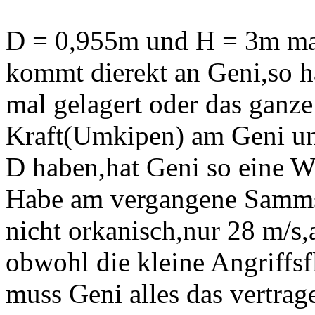
D = 0,955m und H = 3m ma
kommt dierekt an Geni,so h
mal gelagert oder das ganze
Kraft(Umkipen) am Geni u
D haben,hat Geni so eine W
Habe am vergangene Samms
nicht orkanisch,nur 28 m/s,
obwohl die kleine Angriffs
muss Geni alles das vertra