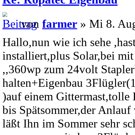
von
farmer
» Mi 8. Au
Hallo,nun wie ich sehe ,has
installiert,plus Solar,bei mi
,,360wp zum 24volt Staple
halten+Eigenbau 3Flügler(
)auf einem Gittermast,to
bis Spätsommer,der Anlauf
läßt Ihn im Sommer sehr sch