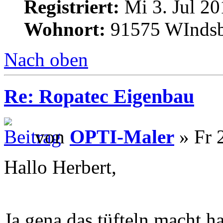
Registriert:
Mi 3. Jul 20
Wohnort:
91575 WInds
Nach oben
Re: Ropatec Eigenbau
von
OPTI-Maler
» Fr 
Hallo Herbert,
Ja gena das tüfteln macht h