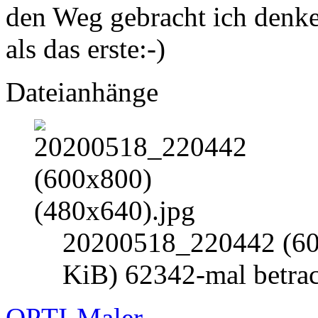
den Weg gebracht ich denke 
als das erste:-)
Dateianhänge
20200518_220442 (600
KiB) 62342-mal betrac
OPTI-Maler