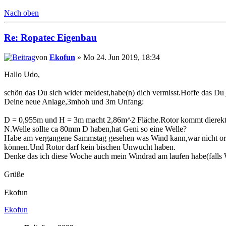
Nach oben
Re: Ropatec Eigenbau
von
Ekofun
» Mo 24. Jun 2019, 18:34
Hallo Udo,
schön das Du sich wider meldest,habe(n) dich vermisst.Hoffe das Du jet
Deine neue Anlage,3mhoh und 3m Unfang:
D = 0,955m und H = 3m macht 2,86m^2 Fläche.Rotor kommt dierekt an
N.Welle sollte ca 80mm D haben,hat Geni so eine Welle?
Habe am vergangene Sammstag gesehen was Wind kann,war nicht orkani
können.Und Rotor darf kein bischen Unwucht haben.
Denke das ich diese Woche auch mein Windrad am laufen habe(falls Wi
Grüße
Ekofun
Ekofun