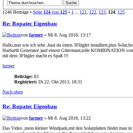
1246 Beiträge •
Seite
124
von
125
•
1
...
121
,
122
,
123
,
124
,
125
Re: Ropatec Eigenbau
von
farmer
» Mi 8. Aug 2018, 13:17
Hallo,nun wie ich sehe ,hast du einen 3Flügler installiert,plus Sola
Harbarth Generator )auf einem Gittermast,tolle KOMBINATION vom 
mit dem 3Flügler macht es Spaß !!!
farmer
Beiträge:
83
Registriert:
Di 22. Okt 2013, 18:31
Nach oben
Re: Ropatec Eigenbau
von
farmer
» Mi 8. Aug 2018, 13:22
Das Video ,mein kleiner Windpark,mit den Solarplatten findet man in 