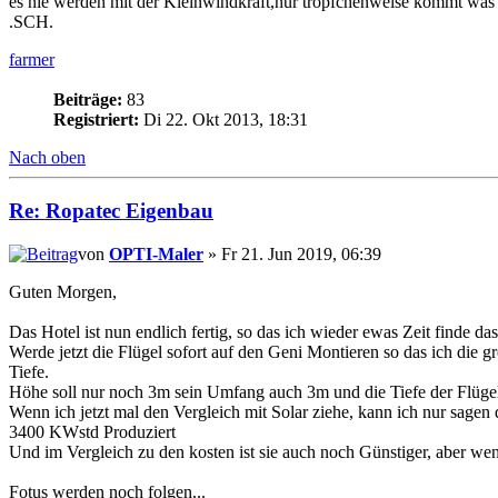
es nie werden mit der Kleinwindkraft,nur tröpfchenweise kommt was z
.SCH.
farmer
Beiträge:
83
Registriert:
Di 22. Okt 2013, 18:31
Nach oben
Re: Ropatec Eigenbau
von
OPTI-Maler
» Fr 21. Jun 2019, 06:39
Guten Morgen,
Das Hotel ist nun endlich fertig, so das ich wieder ewas Zeit finde d
Werde jetzt die Flügel sofort auf den Geni Montieren so das ich di
Tiefe.
Höhe soll nur noch 3m sein Umfang auch 3m und die Tiefe der Flügel
Wenn ich jetzt mal den Vergleich mit Solar ziehe, kann ich nur sagen
3400 KWstd Produziert
Und im Vergleich zu den kosten ist sie auch noch Günstiger, aber we
Fotus werden noch folgen...