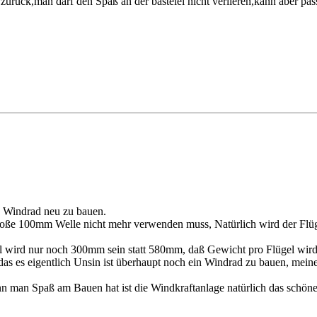
urück,man darf den Spaß an der bastelei nicht verlieren,kann aber pas
as Windrad neu zu bauen.
e große 100mm Welle nicht mehr verwenden muss, Natürlich wird der Flü
 wird nur noch 300mm sein statt 580mm, daß Gewicht pro Flügel wird 
 das es eigentlich Unsin ist überhaupt noch ein Windrad zu bauen, mein
nn man Spaß am Bauen hat ist die Windkraftanlage natürlich das schön