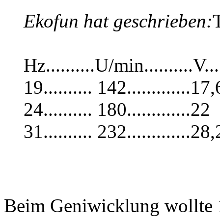
Ekofun hat geschrieben:
Hz..........U/min..........V...
19.......... 142.............17,
24.......... 180.............22
31.......... 232.............28,
Beim Geniwicklung wollte 1