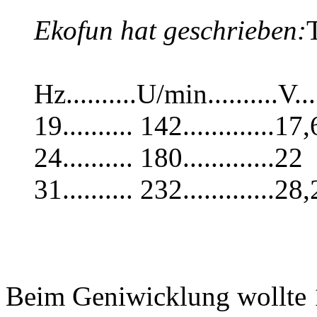
Ekofun hat geschrieben:
Hz..........U/min..........V...
19.......... 142.............17,
24.......... 180.............22
31.......... 232.............28,
Beim Geniwicklung wollte 1