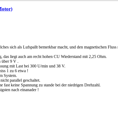
Motor)
ches sich als Lufspallt bemerkbar macht, und den magnetischen Fluss r
ng, das liegt auch am recht hohen CU Wiederstand mit 2,25 Ohm.
 über 9 V .
ssung mit Last bei 300 U/min und 38 V.
niss 1 zu 6 etwa !
im System.
cht parallel geschaltet.
e fast keine Spannung zu stande bei der niedrigen Drehzahl.
igsten nach einanader !