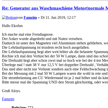
Re: Generator aus Waschmaschiene Motor(normale 
von
Famzim
» Di 11. Jun 2019, 12:17
Hallo Ekofun
Ich mache mal eine Ferndiagnose.
Der Anker wurde abgedreht und mit Nuten versehen.
Dadurch ist unter den Magneten viel Aluminium stehen geblieben, wel
Die Lehrlaufspannung ist trozdem recht hoch ausgefallen.
Die Lehrlaufspannung liegt aber weit höher als die belastete Spannu
Rechne ich mal den Verlust bei der 50 W Lampe, dann sind das schon
Die Drehzahl liegt aber schon zwei mal so hoch wie bei der 4 ten Me
Überlege mal ! statt 38 V nur 12,5 V bei doppelter Drehzahl , Verhält
Das sind aber nicht nur Verluste sondern auch eine Feldschwächung 
Bei der Messung mit 2 mal 50 W Lampen waren die wohl in reie und ni
Die strombelastung am CU Wiederstand ist ja 2 mal höher und da käm
Bitte messe mal die Spannung UND den Strom gleichzeitig, oder wen
Gruß Aloys.
Famzim
Beiträge:
773