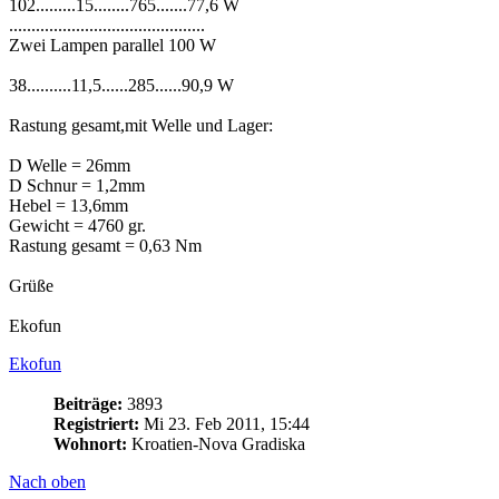
102.........15........765.......77,6 W
............................................
Zwei Lampen parallel 100 W
38..........11,5......285......90,9 W
Rastung gesamt,mit Welle und Lager:
D Welle = 26mm
D Schnur = 1,2mm
Hebel = 13,6mm
Gewicht = 4760 gr.
Rastung gesamt = 0,63 Nm
Grüße
Ekofun
Ekofun
Beiträge:
3893
Registriert:
Mi 23. Feb 2011, 15:44
Wohnort:
Kroatien-Nova Gradiska
Nach oben