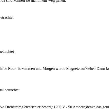
en da sind können sie nicht mehr weg gehen.
etrachtet
etrachtet
e habe Rotor bekommen und Morgen werde Magnete aufkleben.Dann komm
al betrachtet
rke Drehstromgleichrichter besorgt,1200 V / 50 Ampere,denke das gen