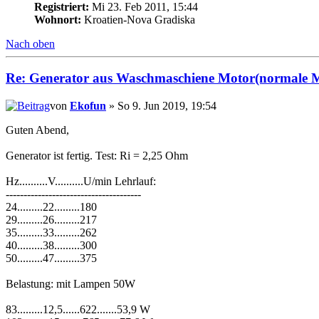
Registriert:
Mi 23. Feb 2011, 15:44
Wohnort:
Kroatien-Nova Gradiska
Nach oben
Re: Generator aus Waschmaschiene Motor(normale 
von
Ekofun
» So 9. Jun 2019, 19:54
Guten Abend,
Generator ist fertig. Test: Ri = 2,25 Ohm
Hz..........V..........U/min Lehrlauf:
--------------------------------------
24.........22.........180
29.........26.........217
35.........33.........262
40.........38.........300
50.........47.........375
Belastung: mit Lampen 50W
83.........12,5......622.......53,9 W