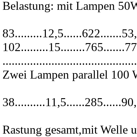
Belastung: mit Lampen 50
83.........12,5......622.......5
102.........15........765.......
............................................
Zwei Lampen parallel 100
38..........11,5......285......9
Rastung gesamt,mit Welle u