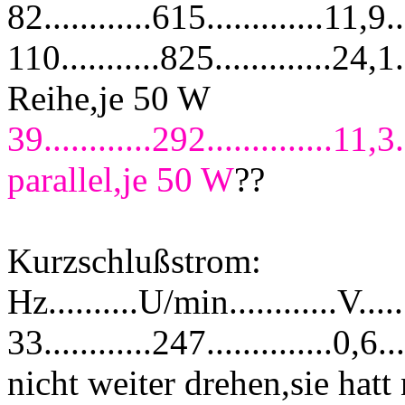
82............615.............1
110...........825.............2
Reihe,je 50 W
39............292..............1
parallel,je 50 W
??
Kurzschlußstrom:
Hz..........U/min............V....
33............247..............
nicht weiter drehen,sie hatt