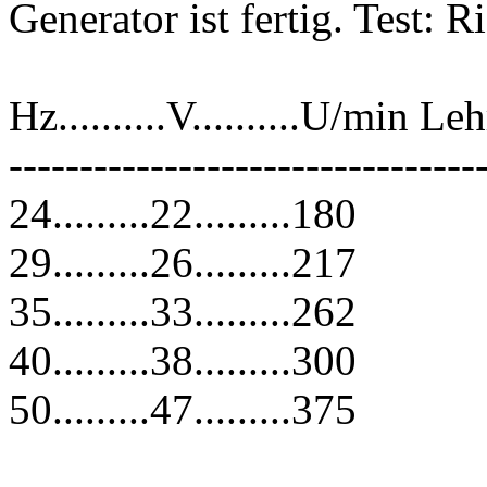
Generator ist fertig. Test: 
Hz..........V..........U/min Le
---------------------------------
24.........22.........180
29.........26.........217
35.........33.........262
40.........38.........300
50.........47.........375