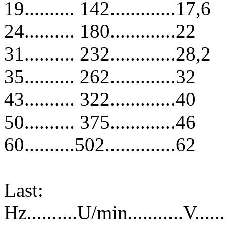
19.......... 142.............17,6
24.......... 180.............22
31.......... 232.............28,2
35.......... 262.............32
43.......... 322.............40
50.......... 375.............46
60..........502..............62
Last:
Hz..........U/min...........V.....