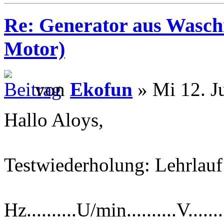
Re: Generator aus Wasc
Motor)
von
Ekofun
» Mi 12. J
Hallo Aloys,
Testwiederholung: Lehrlauf
Hz..........U/min..........V......