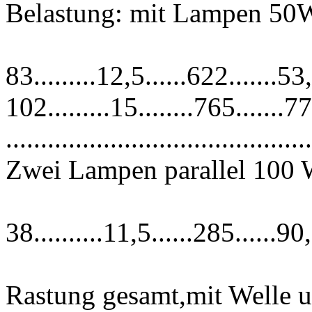
Belastung: mit Lampen 50
83.........12,5......622.......5
102.........15........765.......
............................................
Zwei Lampen parallel 100
38..........11,5......285......9
Rastung gesamt,mit Welle u