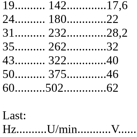
19.......... 142.............17,6
24.......... 180.............22
31.......... 232.............28,2
35.......... 262.............32
43.......... 322.............40
50.......... 375.............46
60..........502..............62
Last:
Hz..........U/min...........V.....