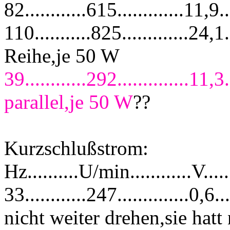
82............615.............1
110...........825.............2
Reihe,je 50 W
39............292..............1
parallel,je 50 W
??
Kurzschlußstrom:
Hz..........U/min............V....
33............247..............
nicht weiter drehen,sie hatt