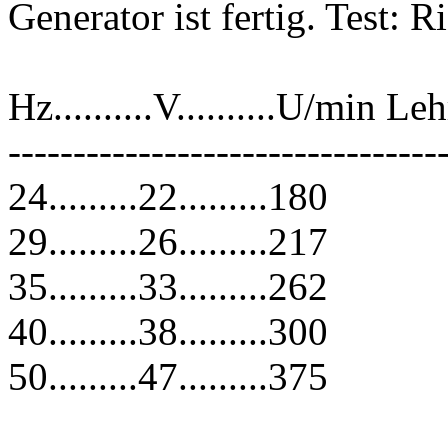
Generator ist fertig. Test: 
Hz..........V..........U/min Le
---------------------------------
24.........22.........180
29.........26.........217
35.........33.........262
40.........38.........300
50.........47.........375