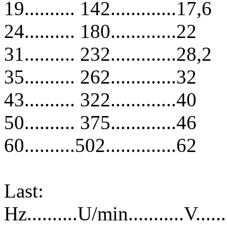
19.......... 142.............17,6
24.......... 180.............22
31.......... 232.............28,2
35.......... 262.............32
43.......... 322.............40
50.......... 375.............46
60..........502..............62
Last:
Hz..........U/min...........V.....