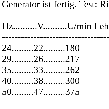
Generator ist fertig. Test: 
Hz..........V..........U/min Le
---------------------------------
24.........22.........180
29.........26.........217
35.........33.........262
40.........38.........300
50.........47.........375