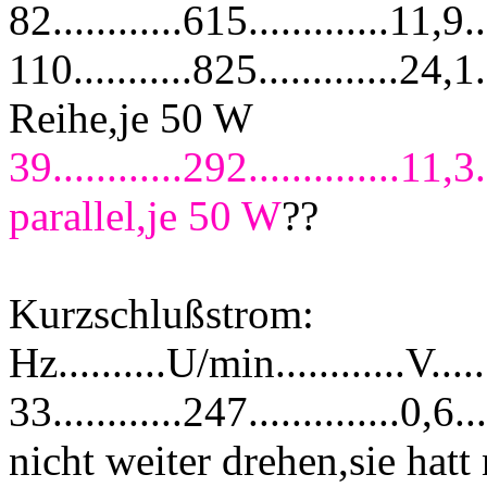
82............615.............1
110...........825.............2
Reihe,je 50 W
39............292..............1
parallel,je 50 W
??
Kurzschlußstrom:
Hz..........U/min............V....
33............247..............
nicht weiter drehen,sie hatt