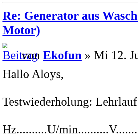
Re: Generator aus Wasc
Motor)
von
Ekofun
» Mi 12. J
Hallo Aloys,
Testwiederholung: Lehrlauf
Hz..........U/min..........V......