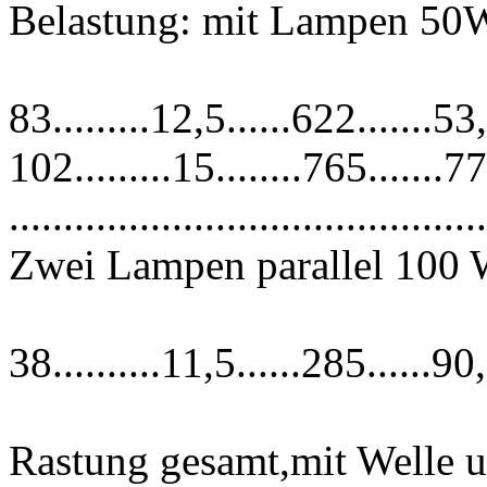
Belastung: mit Lampen 50
83.........12,5......622.......5
102.........15........765.......
............................................
Zwei Lampen parallel 100
38..........11,5......285......9
Rastung gesamt,mit Welle u