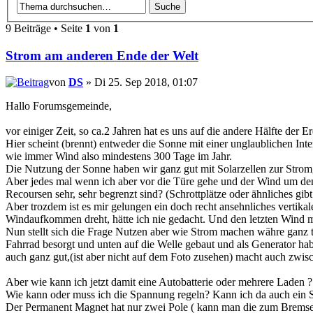
9 Beiträge • Seite
1
von
1
Strom am anderen Ende der Welt
von
DS
» Di 25. Sep 2018, 01:07
Hallo Forumsgemeinde,
vor einiger Zeit, so ca.2 Jahren hat es uns auf die andere Hälfte der
Hier scheint (brennt) entweder die Sonne mit einer unglaublichen In
wie immer Wind also mindestens 300 Tage im Jahr.
Die Nutzung der Sonne haben wir ganz gut mit Solarzellen zur Stromge
Aber jedes mal wenn ich aber vor die Türe gehe und der Wind um den 
Recoursen sehr, sehr begrenzt sind? (Schrottplätze oder ähnliches gibt 
Aber trozdem ist es mir gelungen ein doch recht ansehnliches vertikal
Windaufkommen dreht, hätte ich nie gedacht. Und den letzten Wind m
Nun stellt sich die Frage Nutzen aber wie Strom machen währe ganz t
Fahrrad besorgt und unten auf die Welle gebaut und als Generator ha
auch ganz gut,(ist aber nicht auf dem Foto zusehen) macht auch zw
Aber wie kann ich jetzt damit eine Autobatterie oder mehrere Laden ?
Wie kann oder muss ich die Spannung regeln? Kann ich da auch ein So
Der Permanent Magnet hat nur zwei Pole ( kann man die zum Bremsen