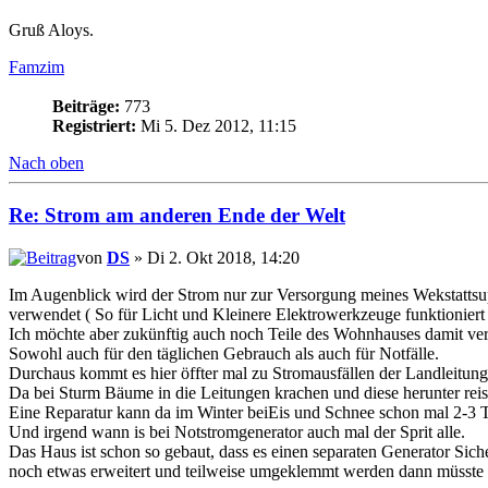
Gruß Aloys.
Famzim
Beiträge:
773
Registriert:
Mi 5. Dez 2012, 11:15
Nach oben
Re: Strom am anderen Ende der Welt
von
DS
» Di 2. Okt 2018, 14:20
Im Augenblick wird der Strom nur zur Versorgung meines Wekstattsu
verwendet ( So für Licht und Kleinere Elektrowerkzeuge funktioniert
Ich möchte aber zukünftig auch noch Teile des Wohnhauses damit ve
Sowohl auch für den täglichen Gebrauch als auch für Notfälle.
Durchaus kommt es hier öffter mal zu Stromausfällen der Landleitung
Da bei Sturm Bäume in die Leitungen krachen und diese herunter reis
Eine Reparatur kann da im Winter beiEis und Schnee schon mal 2-3 
Und irgend wann is bei Notstromgenerator auch mal der Sprit alle.
Das Haus ist schon so gebaut, dass es einen separaten Generator Sic
noch etwas erweitert und teilweise umgeklemmt werden dann müsste d