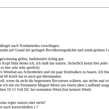
 Erdkugel nach Nordamerika verschlagen.
tensität auf Grund der geringen Bevölkerungsdichte und somit gerinen L
winnung gelöst, funktioniert richtig gut.
Kopf bläst denke ich, ich muß das nutzen. Sicherlich kennt hier jede
es hier sehr sehr sperlich)
es Windrad aus Schrottteilen und ein paar Holzbalken zu bauen. Ich fin
it 60 Km/h hat es auch gut überstanden.
oll, wenn da nicht die begrenzten Recoursen währen, aus nichts mal wi
be ich mir ein Permanent Magnet Motor aus einem alten Laufband ausge
ischen 10-15 Volt DC bei normalem Wind.(fast keinem Wind)
lar regler nutzen oder nicht?
 auch kurzschließen ) ?