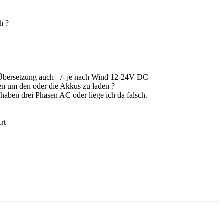
h ?
h Übersetzung auch +/- je nach Wind 12-24V DC
en um den oder die Akkus zu laden ?
aben drei Phasen AC oder liege ich da falsch.
rt