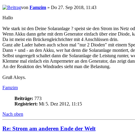
von
Famzim
» Do 27. Sep 2018, 11:43
Hallo
Wie stark ist den Deine Solaranlage ? speist sie den Strom ins Netz o
Wenn Akku dann gehe mit dem Generator einfach über eine Diode, ka
Da ist meist ein Brückengleichrichter mit 4 Anschlüssen drin.
Ganz alte Lader haben auch schon mal "nur 2 Dioden" mit einem Spezi
Dann + und - an den Akku, wer hat denn die Solaranlage montiert, der
Selbst ungeregelt schaltet dann die Solaranlage die Leistung runter,
Klemme mal einfach ein Ampermeter an den Generator, das zeigt dan
An der Reaktion des Windrades sieht man die Belastung.
Gruß Aloys.
Famzim
Beiträge:
773
Registriert:
Mi 5. Dez 2012, 11:15
Nach oben
Re: Strom am anderen Ende der Welt