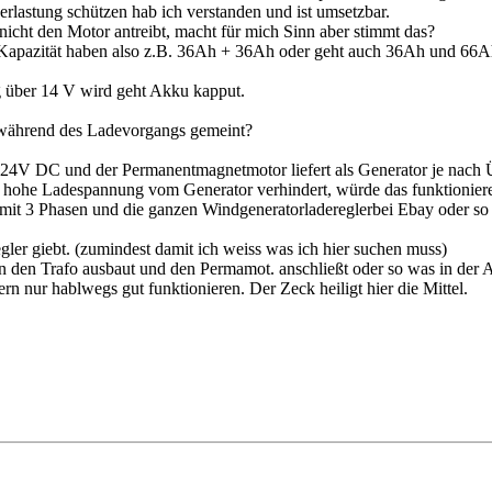
erlastung schützen hab ich verstanden und ist umsetzbar.
nicht den Motor antreibt, macht für mich Sinn aber stimmt das?
he Kapazität haben also z.B. 36Ah + 36Ah oder geht auch 36Ah und 66A
 über 14 V wird geht Akku kapput.
während des Ladevorgangs gemeint?
der 24V DC und der Permanentmagnetmotor liefert als Generator je nac
 hohe Ladespannung vom Generator verhindert, würde das funktionier
t 3 Phasen und die ganzen Windgeneratorladereglerbei Ebay oder so h
gler giebt. (zumindest damit ich weiss was ich hier suchen muss)
den Trafo ausbaut und den Permamot. anschließt oder so was in der A
rn nur hablwegs gut funktionieren. Der Zeck heiligt hier die Mittel.