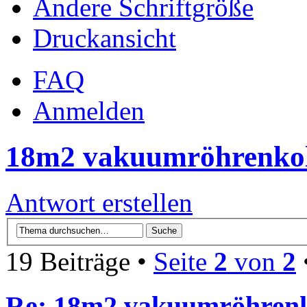
Ändere Schriftgröße
Druckansicht
FAQ
Anmelden
18m2 vakuumröhrenkol
Antwort erstellen
19 Beiträge •
Seite
2
von
2
Re: 18m2 vakuumröhrenk