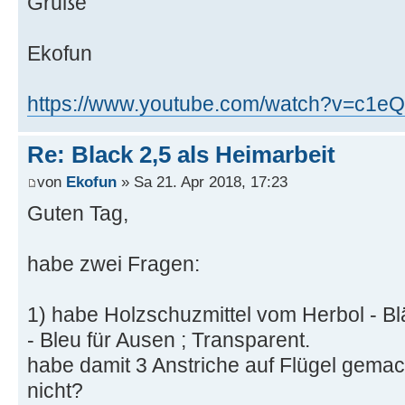
es wird endlich schönere Wetter,so habe
Anstriche.Udo hat mir Farben geschickt
Heute habe Probe gemacht,kam bischen 
Anlaufprobe gemacht.Windrad ist noch n
mache nach lakierung.
Windrad leuft bei ca 1,6 m/s und bei ca 
schnel,so habe ihn gebremsst,fing er an
schwach und er ist nicht für Betrieb vertig
früh(unbelastet)an,und hat Kraft.Immerhi
Grüße
Ekofun
https://www.youtube.com/watch?v=c1