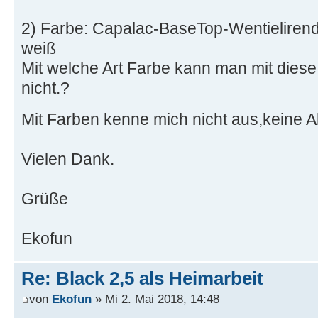
Re: Black 2,5 als Heimarbeit
von
Ekofun
» Sa 21. Apr 2018, 17:23
Guten Tag,
habe zwei Fragen:
1) habe Holzschuzmittel vom Herbol - B
- Bleu für Ausen ; Transparent.
habe damit 3 Anstriche auf Flügel gemac
nicht?
2) Farbe: Capalac-BaseTop-Wentielirende
weiß
Mit welche Art Farbe kann man mit diese