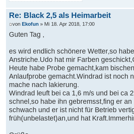
Randwirbelverlusten.jpg (188.3 KiB) 386
Grüße
Ekofun
DATEIANHÄNGE
Idealprofiel.jpg (177.02 KiB) 38672-mal betrachtet
Re: Black 2,5 als Heimarbeit
von
Ekofun
» Mi 18. Apr 2018, 17:00
Guten Tag ,