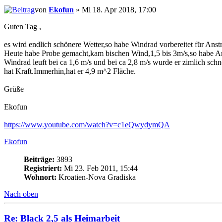
von
Ekofun
» Mi 18. Apr 2018, 17:00
Guten Tag ,
es wird endlich schönere Wetter,so habe Windrad vorbereitet für Ans
Heute habe Probe gemacht,kam bischen Wind,1,5 bis 3m/s,so habe An
Windrad leuft bei ca 1,6 m/s und bei ca 2,8 m/s wurde er zimlich schn
hat Kraft.Immerhin,hat er 4,9 m^2 Fläche.
Grüße
Ekofun
https://www.youtube.com/watch?v=c1eQwydymQA
Ekofun
Beiträge:
3893
Registriert:
Mi 23. Feb 2011, 15:44
Wohnort:
Kroatien-Nova Gradiska
Nach oben
Re: Black 2,5 als Heimarbeit