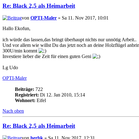
Re: Black 2,5 als Heimarbeit
von
OPTI-Maler
» Sa 11. Nov 2017, 10:01
Hallo Ekofun,
ich würde das lassen,das bringt überhaupt nichts nur unnötig Arbeit..
Und vor allem wie willst Du das jetzt noch an deine Holzflügel anbrin
300U/min kommt
Investiere lieber die Zeit für einen guten Geni
Lg Udo
OPTI-Maler
Beiträge:
722
Registriert:
Di 12. Jan 2010, 15:14
Wohnort:
Eifel
Nach oben
Re: Black 2,5 als Heimarbeit
von
herbk
» Sa 11. Nov 2017, 12:31