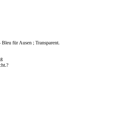
 Bleu für Ausen ; Transparent.
iß
cht.?