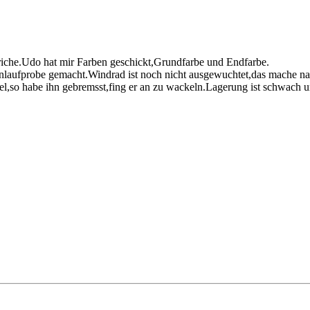
triche.Udo hat mir Farben geschickt,Grundfarbe und Endfarbe.
laufprobe gemacht.Windrad ist noch nicht ausgewuchtet,das mache na
el,so habe ihn gebremsst,fing er an zu wackeln.Lagerung ist schwach und 