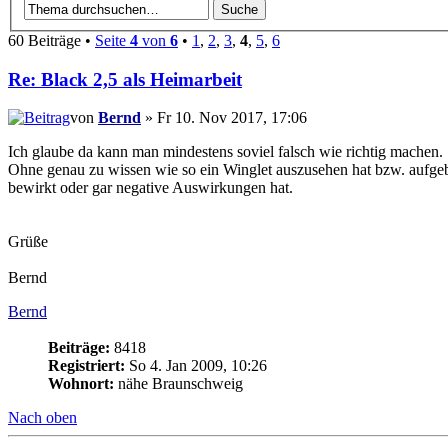
60 Beiträge •
Seite
4
von
6
•
1
,
2
,
3
,
4
,
5
,
6
Re: Black 2,5 als Heimarbeit
von
Bernd
» Fr 10. Nov 2017, 17:06
Ich glaube da kann man mindestens soviel falsch wie richtig machen.
Ohne genau zu wissen wie so ein Winglet auszusehen hat bzw. aufgebau
bewirkt oder gar negative Auswirkungen hat.
Grüße
Bernd
Bernd
Beiträge:
8418
Registriert:
So 4. Jan 2009, 10:26
Wohnort:
nähe Braunschweig
Nach oben