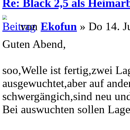
Re: Black 2,5 als Heimarb
von
Ekofun
» Do 14. J
Guten Abend,
soo,Welle ist fertig,zwei La
ausgewuchtet,aber auf ander
schwergängich,sind neu und 
Bei auswuchten sollen Lager