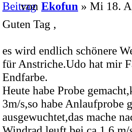
von
Ekofun
» Mi 18. A
Guten Tag ,
es wird endlich schönere We
für Anstriche.Udo hat mir 
Endfarbe.
Heute habe Probe gemacht,
3m/s,so habe Anlaufprobe g
ausgewuchtet,das mache nac
Windrad leuft bei ca 1,6 m/