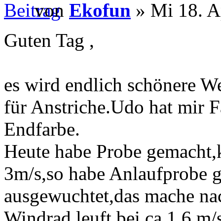
von
Ekofun
» Mi 18. A
Guten Tag ,
es wird endlich schönere We
für Anstriche.Udo hat mir 
Endfarbe.
Heute habe Probe gemacht,
3m/s,so habe Anlaufprobe g
ausgewuchtet,das mache nac
Windrad leuft bei ca 1,6 m/