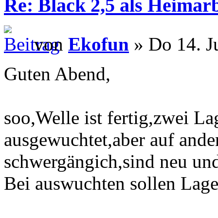
Re: Black 2,5 als Heimarb
von
Ekofun
» Do 14. J
Guten Abend,
soo,Welle ist fertig,zwei La
ausgewuchtet,aber auf ander
schwergängich,sind neu und 
Bei auswuchten sollen Lager