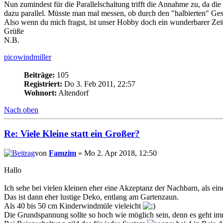
Nun zumindest für die Parallelschaltung trifft die Annahme zu, da d
dazu parallel. Müsste man mal messen, ob durch den "halbierten" Ge
Also wenn du mich fragst, ist unser Hobby doch ein wunderbarer Zeit
Grüße
N.B.
picowindmiller
Beiträge:
105
Registriert:
Do 3. Feb 2011, 22:57
Wohnort:
Altendorf
Nach oben
Re: Viele Kleine statt ein Großer?
von
Famzim
» Mo 2. Apr 2018, 12:50
Hallo
Ich sehe bei vielen kleinen eher eine Akzeptanz der Nachbarn, als ei
Das ist dann eher lustige Deko, entlang am Gartenzaun.
Als 40 bis 50 cm Kinderwindmüle vieleicht
Die Grundspannung sollte so hoch wie möglich sein, denn es geht imm