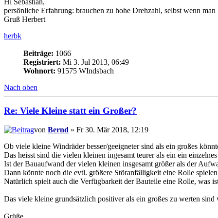
Hi Sebastian,
persönliche Erfahrung: brauchen zu hohe Drehzahl, selbst wenn ma
Gruß Herbert
herbk
Beiträge:
1066
Registriert:
Mi 3. Jul 2013, 06:49
Wohnort:
91575 WIndsbach
Nach oben
Re: Viele Kleine statt ein Großer?
von
Bernd
» Fr 30. Mär 2018, 12:19
Ob viele kleine Windräder besser/geeigneter sind als ein großes könn
Das heisst sind die vielen kleinen ingesamt teurer als ein ein einzelne
Ist der Bauaufwand der vielen kleinen insgesamt größer als der Auf
Dann könnte noch die evtl. größere Störanfälligkeit eine Rolle spielen 
Natürlich spielt auch die Verfügbarkeit der Bauteile eine Rolle, was i
Das viele kleine grundsätzlich positiver als ein großes zu werten sin
Grüße