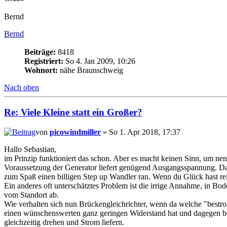
Bernd
Bernd
Beiträge:
8418
Registriert:
So 4. Jan 2009, 10:26
Wohnort:
nähe Braunschweig
Nach oben
Re: Viele Kleine statt ein Großer?
von
picowindmiller
» So 1. Apr 2018, 17:37
Hallo Sebastian,
im Prinzip funktioniert das schon. Aber es macht keinen Sinn, um n
Voraussetzung der Generator liefert genügend Ausgangsspannung. Da
zum Spaß einen billigen Step up Wandler ran. Wenn du Glück hast re
Ein anderes oft unterschätztes Problem ist die irrige Annahme, in 
vom Standort ab.
Wie verhalten sich nun Brückengleichrichter, wenn da welche "bestro
einen wünschenswerten ganz geringen Widerstand hat und dagegen bei
gleichzeitig drehen und Strom liefern.