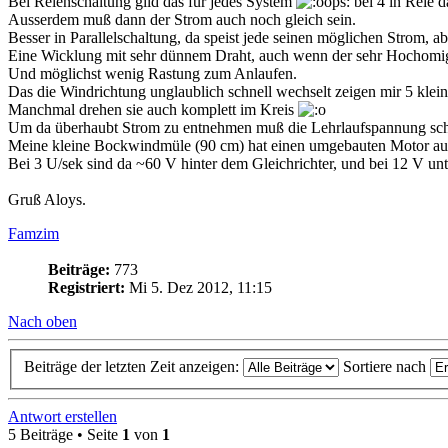
Bei Reienschaltung gild das für jedes System
bei 4 in Reie d
Ausserdem muß dann der Strom auch noch gleich sein.
Besser in Parallelschaltung, da speist jede seinen möglichen Strom, a
Eine Wicklung mit sehr dünnem Draht, auch wenn der sehr Hochomig is
Und möglichst wenig Rastung zum Anlaufen.
Das die Windrichtung unglaublich schnell wechselt zeigen mir 5 kle
Manchmal drehen sie auch komplett im Kreis
Um da überhaubt Strom zu entnehmen muß die Lehrlaufspannung scho
Meine kleine Bockwindmüle (90 cm) hat einen umgebauten Motor aus
Bei 3 U/sek sind da ~60 V hinter dem Gleichrichter, und bei 12 V un
Gruß Aloys.
Famzim
Beiträge:
773
Registriert:
Mi 5. Dez 2012, 11:15
Nach oben
Beiträge der letzten Zeit anzeigen:
Sortiere nach
Antwort erstellen
5 Beiträge • Seite
1
von
1