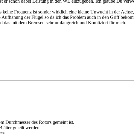
ist er schon dabei Leistung in den WE einzugeben. Ich glaube Du verwech
eine Frequenz ist sonder wirklich eine kleine Unwucht in der Achse, 
 Aufhänung der Flügel so da ich das Problem auch in den Griff beko
wird das mit dem Bremsen sehr umfangreich und Komliziert für mich.
vom Durchmesser des Rotors gemeint ist.
lätter geteilt werden.
es.