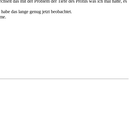
selt das mit der Problem der Tiefe des Profils was ich mal hatte, es
habe das lange genug jetzt beobachtet.
mme.