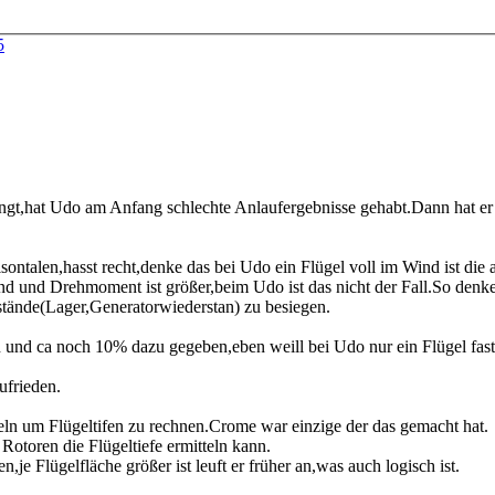
5
ringt,hat Udo am Anfang schlechte Anlaufergebnisse gehabt.Dann hat er 
sontalen,hasst recht,denke das bei Udo ein Flügel voll im Wind ist die 
d und Drehmoment ist größer,beim Udo ist das nicht der Fall.So denke 
stände(Lager,Generatorwiederstan) zu besiegen.
d ca noch 10% dazu gegeben,eben weill bei Udo nur ein Flügel fast vo
ufrieden.
ln um Flügeltifen zu rechnen.Crome war einzige der das gemacht hat.
otoren die Flügeltiefe ermitteln kann.
je Flügelfläche größer ist leuft er früher an,was auch logisch ist.