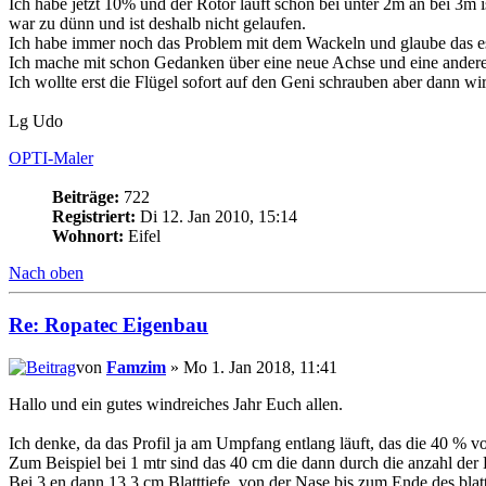
Ich habe jetzt 10% und der Rotor läuft schon bei unter 2m an bei 3m 
war zu dünn und ist deshalb nicht gelaufen.
Ich habe immer noch das Problem mit dem Wackeln und glaube das es k
Ich mache mit schon Gedanken über eine neue Achse und eine andere
Ich wollte erst die Flügel sofort auf den Geni schrauben aber dann 
Lg Udo
OPTI-Maler
Beiträge:
722
Registriert:
Di 12. Jan 2010, 15:14
Wohnort:
Eifel
Nach oben
Re: Ropatec Eigenbau
von
Famzim
» Mo 1. Jan 2018, 11:41
Hallo und ein gutes windreiches Jahr Euch allen.
Ich denke, da das Profil ja am Umpfang entlang läuft, das die 40 % 
Zum Beispiel bei 1 mtr sind das 40 cm die dann durch die anzahl der B
Bei 3 en dann 13,3 cm Blatttiefe, von der Nase bis zum Ende des blatt