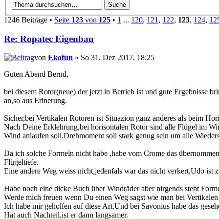
1246 Beiträge •
Seite
123
von
125
•
1
...
120
,
121
,
122
,
123
,
124
,
12
Re: Ropatec Eigenbau
von
Ekofun
» So 31. Dez 2017, 18:25
Guten Abend Bernd,
bei diesem Rotor(neue) der jetzt in Betrieb ist und gute Ergebnisse b
an,so aus Erinerung.
Sicher,bei Vertikalen Rotoren ist Situazion ganz anderes als beim Hori
Nach Deine Erklehrung,bei horisontalen Rotor sind alle Flügel im Win
Wind anlaufen soll.Drehmoment soll stark genug sein um alle Wieder
Da ich solche Formeln nicht habe ,habe vom Crome das übernommen un
Flügeltiefe.
Eine andere Weg weiss nicht,jedenfals war das nicht verkert,Udo ist z
Habe noch eine dicke Buch über Windräder aber nirgends steht Forme
Werde mich freuen wenn Du einen Weg sagst wie man bei Vertikalen R
Ich habe mir geholfen auf diese Art.Und bei Savonius habe das gesehen,
Hat auch Nachteil,ist er dann langsamer.