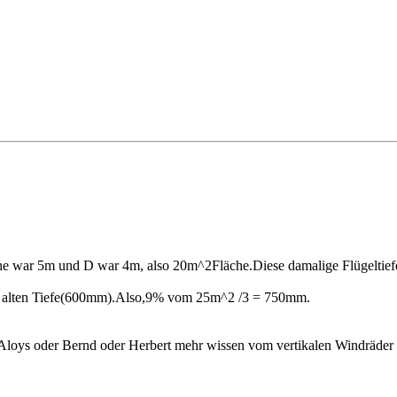
öhe war 5m und D war 4m, also 20m^2Fläche.Diese damalige Flügeltie
it alten Tiefe(600mm).Also,9% vom 25m^2 /3 = 750mm.
das Aloys oder Bernd oder Herbert mehr wissen vom vertikalen Windräder a