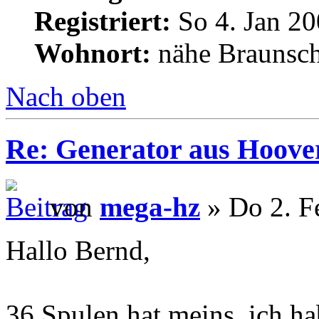
Registriert:
So 4. Jan 20
Wohnort:
nähe Braunsc
Nach oben
Re: Generator aus Hoov
von
mega-hz
» Do 2. F
Hallo Bernd,
36 Spulen hat meins, ich hab