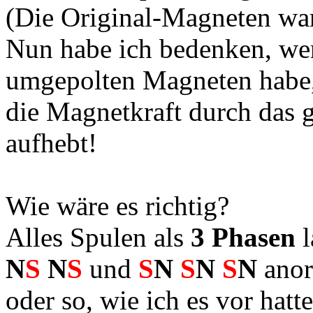
(Die Original-Magneten war
Nun habe ich bedenken, wen
umgepolten Magneten habe,
die Magnetkraft durch das 
aufhebt!
Wie wäre es richtig?
Alles Spulen als
3 Phasen
l
N
S
N
S
und
S
N
S
N
S
N
anor
oder so, wie ich es vor hatte