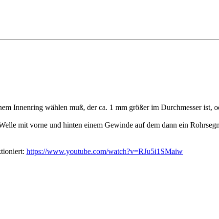
nem Innenring wählen muß, der ca. 1 mm größer im Durchmesser ist, od
e Welle mit vorne und hinten einem Gewinde auf dem dann ein Rohrseg
tioniert:
https://www.youtube.com/watch?v=RJu5i1SMaiw