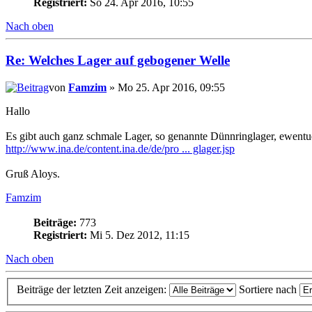
Registriert:
So 24. Apr 2016, 10:55
Nach oben
Re: Welches Lager auf gebogener Welle
von
Famzim
» Mo 25. Apr 2016, 09:55
Hallo
Es gibt auch ganz schmale Lager, so genannte Dünnringlager, ewentue
http://www.ina.de/content.ina.de/de/pro ... glager.jsp
Gruß Aloys.
Famzim
Beiträge:
773
Registriert:
Mi 5. Dez 2012, 11:15
Nach oben
Beiträge der letzten Zeit anzeigen:
Sortiere nach