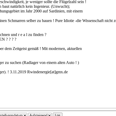
chwindigkeit, je weniger sollte die Flügelzahl sein !
en baut natürlich kein Ingenieur. (Unwucht);
ngsgebiet im Jahr 2000 auf Sardinien, mit einem
inen Schmarren selber zu bauen ! Pure Idiotie -die Wissenschaft nicht z
chnen und r e a l zu finden ?
? ? ? ?
aber dem Zeitgeist gemäß ! Mit modernen, aktuellen
ager zu suchen (Radlager von einem alten Auto ! )
ager). ! 3.11.2019 Rwindenergie[at]gmx.de