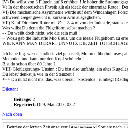
IV) Du willst von 3 Flügeln auf 6 erhöhen ! Je höher die Strömungsges
V) In der theoretischen Physik gilt als ideal: der einarmige Rotor ! D
VI) Die mechanische Asymmetrie wurde auf dem Windanlagen Forschu
schweren Gegengewicht u. kurzem Arm ausgeglichen.
VII) Kauf Dir einen Rotor mit ∅ = 2- 4 m von der Industrie, statt so e
Was willst Du denn die Flügelform selbst machen ?
- - Du weißt doch nicht, wie die sein muß !
-- Wozu gab die Industrie Mio € aus, um die ideale Flügelform zu erre
WIE KANN MAN DERART UNNÜTZ DIE ZEIT TOTSCHLAGEN 
----------------------------------------
Ich habe Ing. wesen studiert- viel gebastelt, Motoren überholt usw.; 
Methoden und kann nur den Kopf schütteln !
Bist du schon über 80 Jahre ?
VIII) Gleitlagerungs- Unsinn : Du bist also unfähig, ein altes Kugell
Du lebst/ denkst ja wie in der Steinzeit !
+++ Du nutzt nicht mal das, was überall - kostenlos - rumliegt (Radl
Dilettant
Beiträge:
2
Registriert:
Di 9. Mai 2017, 03:21
Nach oben
Beiträge der letzten Zeit anzeigen:
Sortiere nach