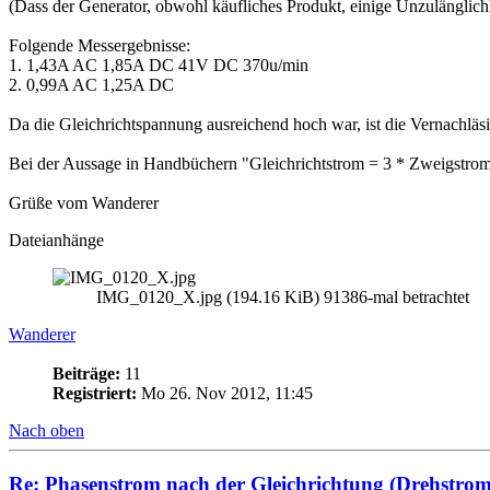
(Dass der Generator, obwohl käufliches Produkt, einige Unzulänglichk
Folgende Messergebnisse:
1. 1,43A AC 1,85A DC 41V DC 370u/min
2. 0,99A AC 1,25A DC
Da die Gleichrichtspannung ausreichend hoch war, ist die Vernachläs
Bei der Aussage in Handbüchern "Gleichrichtstrom = 3 * Zweigstrom
Grüße vom Wanderer
Dateianhänge
IMG_0120_X.jpg (194.16 KiB) 91386-mal betrachtet
Wanderer
Beiträge:
11
Registriert:
Mo 26. Nov 2012, 11:45
Nach oben
Re: Phasenstrom nach der Gleichrichtung (Drehstrom