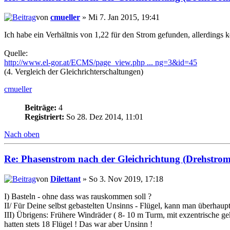
von
cmueller
» Mi 7. Jan 2015, 19:41
Ich habe ein Verhältnis von 1,22 für den Strom gefunden, allerdings k
Quelle:
http://www.el-gor.at/ECMS/page_view.php ... ng=3&id=45
(4. Vergleich der Gleichrichterschaltungen)
cmueller
Beiträge:
4
Registriert:
So 28. Dez 2014, 11:01
Nach oben
Re: Phasenstrom nach der Gleichrichtung (Drehstrom
von
Dilettant
» So 3. Nov 2019, 17:18
I) Basteln - ohne dass was rauskommen soll ?
II/ Für Deine selbst gebastelten Unsinns - Flügel, kann man überha
III) Übrigens: Frühere Windräder ( 8- 10 m Turm, mit exzentrische g
hatten stets 18 Flügel ! Das war aber Unsinn !