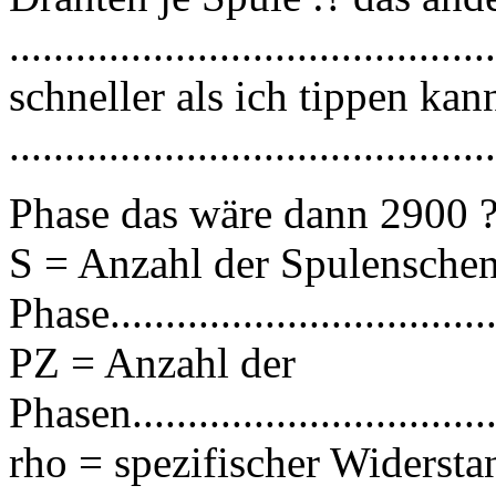
...........................................
schneller als ich tippen kan
...........................................
Phase das wäre dann 2900 
S = Anzahl der Spulenschen
Phase...................................
PZ = Anzahl der
Phasen...................................
rho = spezifischer Widers