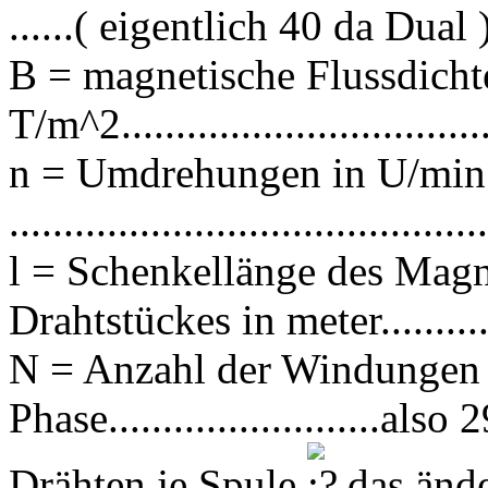
......( eigentlich 40 da Dual 
B = magnetische Flussdicht
T/m^2..................................
n = Umdrehungen in U/min
........................................
l = Schenkellänge des Magn
Drahtstückes in meter.........
N = Anzahl der Windungen e
Phase.........................
Drähten je Spule
das ände