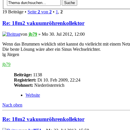
19 Beiträge •
Seite
2
von
2
•
1
,
2
Re: 18m2 vakuumröhrenkollektor
von
jb79
» Mo 30. Jul 2012, 12:00
Wenn das Brummen wirklich stört kannst du vielleicht mit einem Netzf
Die beste Lösung wäre aber ein Sinus Wechselrichter.
lg Jürgen
jb79
Beiträge:
1138
Registriert:
Di 10. Feb 2009, 22:24
Wohnort:
Niederösterreich
Website
Nach oben
Re: 18m2 vakuumröhrenkollektor