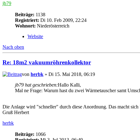
jb79
Beiträge:
1138
Registriert:
Di 10. Feb 2009, 22:24
Wohnort:
Niederösterreich
Website
Nach oben
Re: 18m2 vakuumröhrenkollektor
von
herbk
» Di 15. Mai 2018, 06:19
jb79 hat geschrieben:
Hallo Kalli,
Mal ne Frage: Warum hast du zwei Wärmetauscher samt Umschal
Die Anlage wird "schneller" durch diese Anordnung. Das macht sich
Gruß Herbert
herbk
Beiträge:
1066
Registriert:
Mi 3. Jul 2013, 06:49