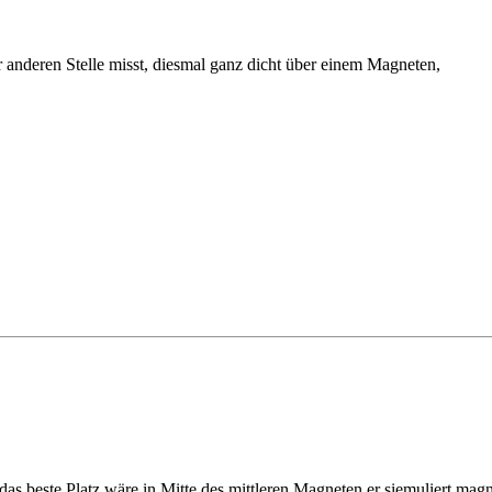
anderen Stelle misst, diesmal ganz dicht über einem Magneten,
 das beste Platz wäre in Mitte des mittleren Magneten,er siemuliert ma