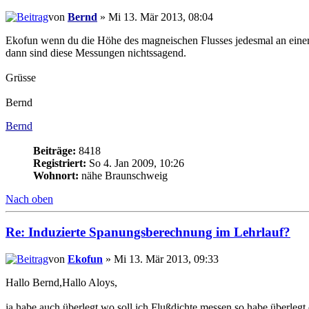
von
Bernd
» Mi 13. Mär 2013, 08:04
Ekofun wenn du die Höhe des magneischen Flusses jedesmal an einer 
dann sind diese Messungen nichtssagend.
Grüsse
Bernd
Bernd
Beiträge:
8418
Registriert:
So 4. Jan 2009, 10:26
Wohnort:
nähe Braunschweig
Nach oben
Re: Induzierte Spanungsberechnung im Lehrlauf?
von
Ekofun
» Mi 13. Mär 2013, 09:33
Hallo Bernd,Hallo Aloys,
ja,habe auch überlegt wo soll ich Flußdichte messen,so habe überlegt