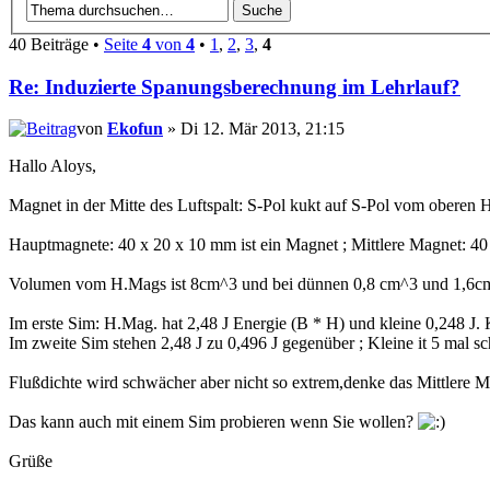
40 Beiträge •
Seite
4
von
4
•
1
,
2
,
3
,
4
Re: Induzierte Spanungsberechnung im Lehrlauf?
von
Ekofun
» Di 12. Mär 2013, 21:15
Hallo Aloys,
Magnet in der Mitte des Luftspalt: S-Pol kukt auf S-Pol vom obere
Hauptmagnete: 40 x 20 x 10 mm ist ein Magnet ; Mittlere Magnet: 4
Volumen vom H.Mags ist 8cm^3 und bei dünnen 0,8 cm^3 und 1,6c
Im erste Sim: H.Mag. hat 2,48 J Energie (B * H) und kleine 0,248 J. 
Im zweite Sim stehen 2,48 J zu 0,496 J gegenüber ; Kleine it 5 mal s
Flußdichte wird schwächer aber nicht so extrem,denke das Mittlere M
Das kann auch mit einem Sim probieren wenn Sie wollen?
Grüße