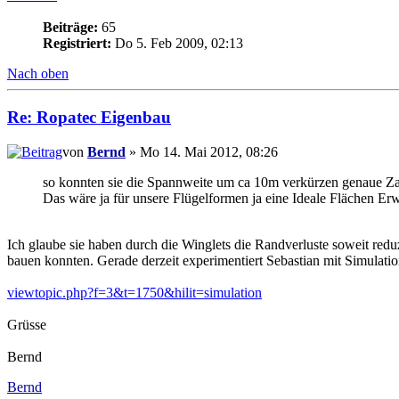
Beiträge:
65
Registriert:
Do 5. Feb 2009, 02:13
Nach oben
Re: Ropatec Eigenbau
von
Bernd
» Mo 14. Mai 2012, 08:26
so konnten sie die Spannweite um ca 10m verkürzen genaue Zahl
Das wäre ja für unsere Flügelformen ja eine Ideale Flächen Er
Ich glaube sie haben durch die Winglets die Randverluste soweit reduz
bauen konnten. Gerade derzeit experimentiert Sebastian mit Simulat
viewtopic.php?f=3&t=1750&hilit=simulation
Grüsse
Bernd
Bernd