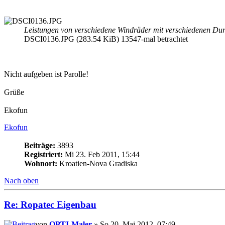
Leistungen von verschiedene Windräder mit verschiedenen Du
DSCI0136.JPG (283.54 KiB) 13547-mal betrachtet
Nicht aufgeben ist Parolle!
Grüße
Ekofun
Ekofun
Beiträge:
3893
Registriert:
Mi 23. Feb 2011, 15:44
Wohnort:
Kroatien-Nova Gradiska
Nach oben
Re: Ropatec Eigenbau
von
OPTI-Maler
» So 20. Mai 2012, 07:49