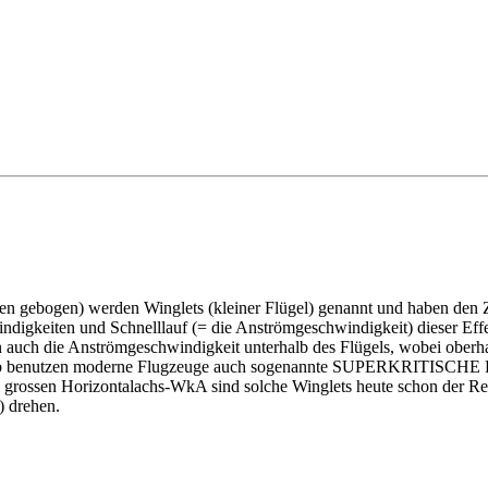
 gebogen) werden Winglets (kleiner Flügel) genannt und haben den 
digkeiten und Schnelllauf (= die Anströmgeschwindigkeit) dieser Effek
nn auch die Anströmgeschwindigkeit unterhalb des Flügels, wobei ober
lb benutzen moderne Flugzeuge auch sogenannte SUPERKRITISCHE Flüg
ossen Horizontalachs-WkA sind solche Winglets heute schon der Regel
) drehen.