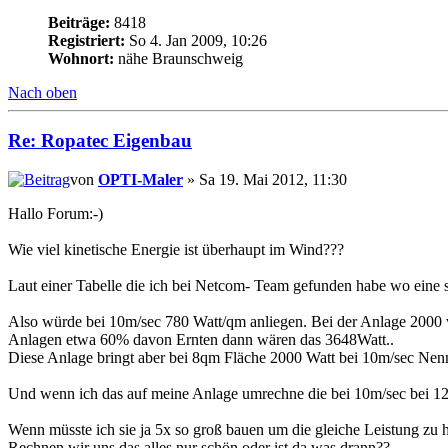
Beiträge:
8418
Registriert:
So 4. Jan 2009, 10:26
Wohnort:
nähe Braunschweig
Nach oben
Re: Ropatec Eigenbau
von
OPTI-Maler
» Sa 19. Mai 2012, 11:30
Hallo Forum:-)
Wie viel kinetische Energie ist überhaupt im Wind???
Laut einer Tabelle die ich bei Netcom- Team gefunden habe wo eine s
Also würde bei 10m/sec 780 Watt/qm anliegen. Bei der Anlage 2000 w
Anlagen etwa 60% davon Ernten dann wären das 3648Watt..
Diese Anlage bringt aber bei 8qm Fläche 2000 Watt bei 10m/sec Nen
Und wenn ich das auf meine Anlage umrechne die bei 10m/sec bei 12,6
Wenn müsste ich sie ja 5x so groß bauen um die gleiche Leistung zu h
Rechnen wir uns das alles nur schön oder ist da was drann??