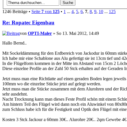
1246 Beiträge •
Seite
7
von
125
•
1
...
4
,
5
,
6
,
7
,
8
,
9
,
10
...
125
Re: Ropatec Eigenbau
von
OPTI-Maler
» So 13. Mai 2012, 14:49
Hallo Bernd..
Mit Sockeldämmung für den Erdbereich von Jackodur in 60mm stärke, 
Ich habe mir eine Schablone aus Alu gefertigt sie ist 13cm tief und 42
In die Flügelform kommen in der Mitte im Abstand von 15cm 2 Löch
Diese einzelne Profile an der Zahl 50 Stck erhalten auf der Gerade
Jetzt muss man eine Richtlatte auf einen geraden Boden legen jewei
100mm wo die einzelne Stücke jetzt auf gelegt werden.
Jetzt muss man die Stücke zusammen mit dem Alurohren und der Rich
sehr ausdehnt.
Nacht Trocknung kann man dieses Feste Profil schön mit einem Schle
Am hintern Teil des Flügel wird dann noch ein Aluwinkel von 80x80m
zum Schluss habe ich für die Festigkeit und Optik den Flügel mit e
Kosten 3 Stck Jackour a 60mm 30€.. Alurohre 20€.. 2qm Gewebe 4€..