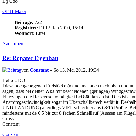
Lg Udo
OPTI-Maler
Beiträge:
722
Registriert:
Di 12. Jan 2010, 15:14
Wohnort:
Eifel
Nach oben
Re: Ropatec Eigenbau
von
Constant
» So 13. Mai 2012, 19:34
Hallo UDO
Diese hochgebogenen Endstücke (manchmal auch nach oben und unten
sagen, dass bei deiner Wka mit bescheidenen (geringen) Windgeschwin
Flugzeugen die Reisegeschwindigkeit bei 860 km / h ist. Dies ist da
Anströmgeschwindigkeit sogar im Überschallberech verläuft. Desha
UND LANDUNG) allerdings VIEL schlechter aus 08/15 Profile. Bei gr
mindestens mit de 6,5 bis zur 8 fachen Schnelllauf (Aussen am Flügel
Gruss
Constant
Constant