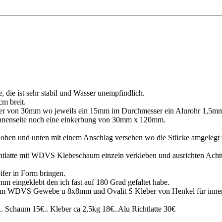
die ist sehr stabil und Wasser unempfindlich.
cm breit.
er von 30mm wo jeweils ein 15mm im Durchmesser ein Alurohr 1,5mm 
n Innenseite noch eine einkerbung von 30mm x 120mm.
ls oben und unten mit einem Anschlag versehen wo die Stücke amgelegt
tlatte mit WDVS Klebeschaum einzeln verkleben und ausrichten Achtu
ifer in Form bringen.
m eingeklebt den ich fast auf 180 Grad gefaltet habe.
inem WDVS Gewebe u 8x8mm und Ovalit S Kleber von Henkel für innen u
 Schaum 15€.. Kleber ca 2,5kg 18€..Alu Richtlatte 30€