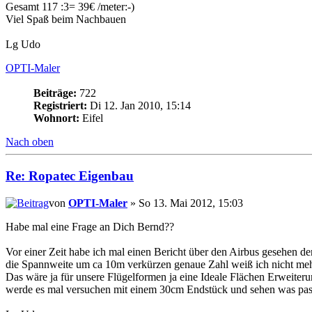
Gesamt 117 :3= 39€ /meter:-)
Viel Spaß beim Nachbauen
Lg Udo
OPTI-Maler
Beiträge:
722
Registriert:
Di 12. Jan 2010, 15:14
Wohnort:
Eifel
Nach oben
Re: Ropatec Eigenbau
von
OPTI-Maler
» So 13. Mai 2012, 15:03
Habe mal eine Frage an Dich Bernd??
Vor einer Zeit habe ich mal einen Bericht über den Airbus gesehen d
die Spannweite um ca 10m verkürzen genaue Zahl weiß ich nicht mehr
Das wäre ja für unsere Flügelformen ja eine Ideale Flächen Erweiter
werde es mal versuchen mit einem 30cm Endstück und sehen was pass