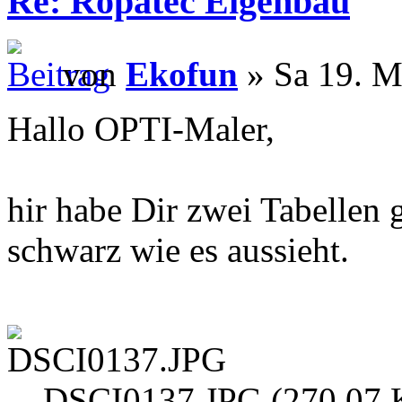
Re: Ropatec Eigenbau
von
Ekofun
» Sa 19. M
Hallo OPTI-Maler,
hir habe Dir zwei Tabellen g
schwarz wie es aussieht.
DSCI0137.JPG (270.07 K