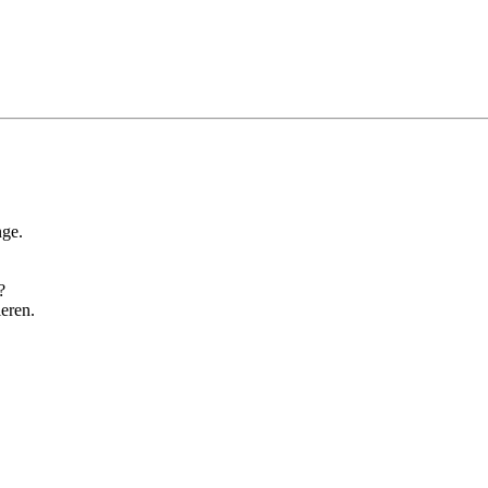
nge.
?
eren.