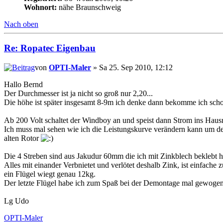
Wohnort:
nähe Braunschweig
Nach oben
Re: Ropatec Eigenbau
von
OPTI-Maler
» Sa 25. Sep 2010, 12:12
Hallo Bernd
Der Durchmesser ist ja nicht so groß nur 2,20...
Die höhe ist später insgesamt 8-9m ich denke dann bekomme ich schon k
Ab 200 Volt schaltet der Windboy an und speist dann Strom ins Hausn
Ich muss mal sehen wie ich die Leistungskurve verändern kann um den 
alten Rotor
Die 4 Streben sind aus Jakudur 60mm die ich mit Zinkblech beklebt h
Alles mit einander Verbnietet und verlötet deshalb Zink, ist einfac
ein Flügel wiegt genau 12kg.
Der letzte Flügel habe ich zum Spaß bei der Demontage mal gewogen 8
Lg Udo
OPTI-Maler