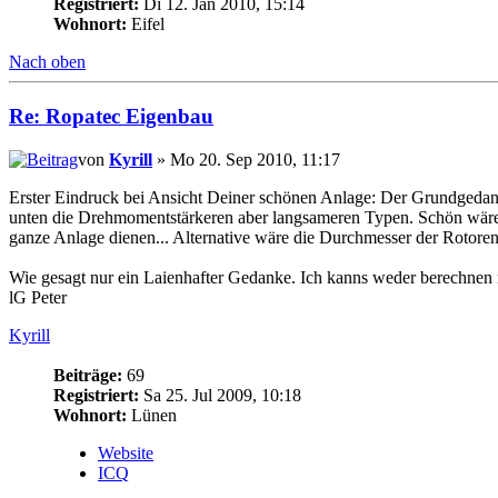
Registriert:
Di 12. Jan 2010, 15:14
Wohnort:
Eifel
Nach oben
Re: Ropatec Eigenbau
von
Kyrill
» Mo 20. Sep 2010, 11:17
Erster Eindruck bei Ansicht Deiner schönen Anlage: Der Grundgedank
unten die Drehmomentstärkeren aber langsameren Typen. Schön wäre es
ganze Anlage dienen... Alternative wäre die Durchmesser der Rotoren 
Wie gesagt nur ein Laienhafter Gedanke. Ich kanns weder berechnen 
lG Peter
Kyrill
Beiträge:
69
Registriert:
Sa 25. Jul 2009, 10:18
Wohnort:
Lünen
Website
ICQ