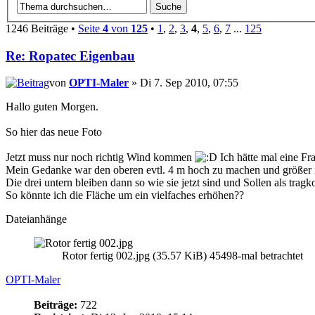
1246 Beiträge •
Seite
4
von
125
•
1
,
2
,
3
,
4
,
5
,
6
,
7
...
125
Re: Ropatec Eigenbau
von
OPTI-Maler
» Di 7. Sep 2010, 07:55
Hallo guten Morgen.
So hier das neue Foto
Jetzt muss nur noch richtig Wind kommen
Ich hätte mal eine Fr
Mein Gedanke war den oberen evtl. 4 m hoch zu machen und größer i
Die drei untern bleiben dann so wie sie jetzt sind und Sollen als tragk
So könnte ich die Fläche um ein vielfaches erhöhen??
Dateianhänge
Rotor fertig 002.jpg (35.57 KiB) 45498-mal betrachtet
OPTI-Maler
Beiträge:
722