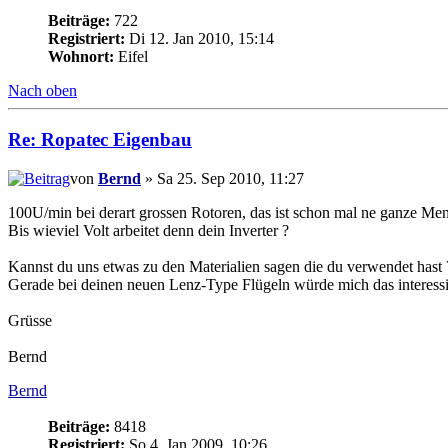
Beiträge:
722
Registriert:
Di 12. Jan 2010, 15:14
Wohnort:
Eifel
Nach oben
Re: Ropatec Eigenbau
von
Bernd
» Sa 25. Sep 2010, 11:27
100U/min bei derart grossen Rotoren, das ist schon mal ne ganze Me
Bis wieviel Volt arbeitet denn dein Inverter ?
Kannst du uns etwas zu den Materialien sagen die du verwendet hast 
Gerade bei deinen neuen Lenz-Type Flügeln würde mich das interessi
Grüsse
Bernd
Bernd
Beiträge:
8418
Registriert:
So 4. Jan 2009, 10:26