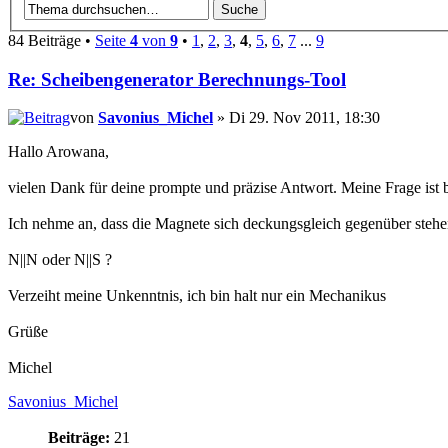
84 Beiträge •
Seite
4
von
9
•
1
,
2
,
3
,
4
,
5
,
6
,
7
...
9
Re: Scheibengenerator Berechnungs-Tool
von
Savonius_Michel
» Di 29. Nov 2011, 18:30
Hallo Arowana,
vielen Dank für deine prompte und präzise Antwort. Meine Frage ist be
Ich nehme an, dass die Magnete sich deckungsgleich gegenüber stehen.
N||N oder N||S ?
Verzeiht meine Unkenntnis, ich bin halt nur ein Mechanikus
Grüße
Michel
Savonius_Michel
Beiträge:
21