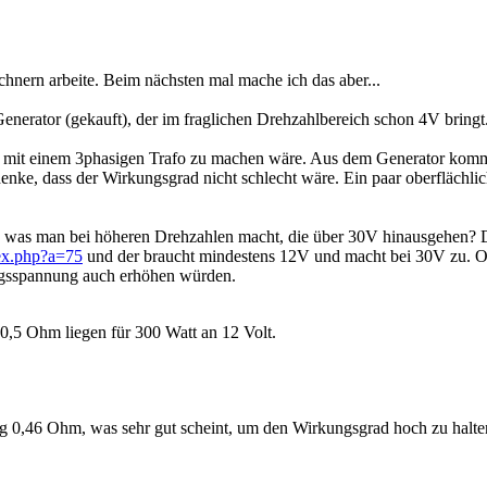
hnern arbeite. Beim nächsten mal mache ich das aber...
enerator (gekauft), der im fraglichen Drehzahlbereich schon 4V bringt
uch mit einem 3phasigen Trafo zu machen wäre. Aus dem Generator komm
denke, dass der Wirkungsgrad nicht schlecht wäre. Ein paar oberfläch
e, was man bei höheren Drehzahlen macht, die über 30V hinausgehen? 
ex.php?a=75
und der braucht mindestens 12V und macht bei 30V zu. Oh
gangsspannung auch erhöhen würden.
 0,5 Ohm liegen für 300 Watt an 12 Volt.
ng 0,46 Ohm, was sehr gut scheint, um den Wirkungsgrad hoch zu halte