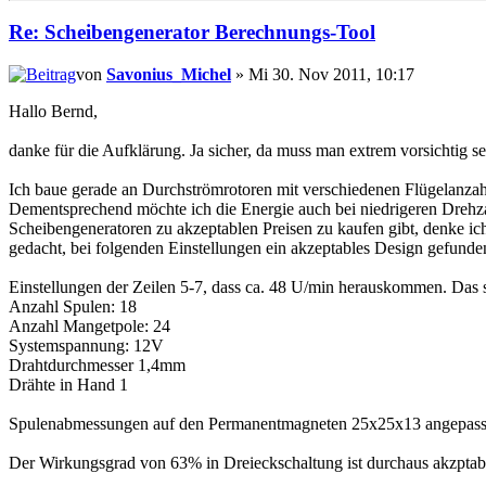
Re: Scheibengenerator Berechnungs-Tool
von
Savonius_Michel
» Mi 30. Nov 2011, 10:17
Hallo Bernd,
danke für die Aufklärung. Ja sicher, da muss man extrem vorsichtig se
Ich baue gerade an Durchströmrotoren mit verschiedenen Flügelanzah
Dementsprechend möchte ich die Energie auch bei niedrigeren Drehza
Scheibengeneratoren zu akzeptablen Preisen zu kaufen gibt, denke ich 
gedacht, bei folgenden Einstellungen ein akzeptables Design gefunde
Einstellungen der Zeilen 5-7, dass ca. 48 U/min herauskommen. Das so
Anzahl Spulen: 18
Anzahl Mangetpole: 24
Systemspannung: 12V
Drahtdurchmesser 1,4mm
Drähte in Hand 1
Spulenabmessungen auf den Permanentmagneten 25x25x13 angepasst 
Der Wirkungsgrad von 63% in Dreieckschaltung ist durchaus akzptabe