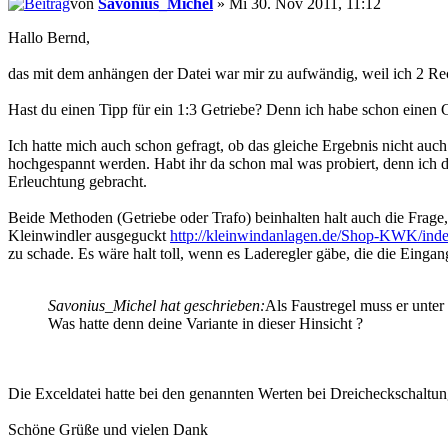
von
Savonius_Michel
» Mi 30. Nov 2011, 11:12
Hallo Bernd,
das mit dem anhängen der Datei war mir zu aufwändig, weil ich 2 Rec
Hast du einen Tipp für ein 1:3 Getriebe? Denn ich habe schon einen G
Ich hatte mich auch schon gefragt, ob das gleiche Ergebnis nicht a
hochgespannt werden. Habt ihr da schon mal was probiert, denn ich 
Erleuchtung gebracht.
Beide Methoden (Getriebe oder Trafo) beinhalten halt auch die Frag
Kleinwindler ausgeguckt
http://kleinwindanlagen.de/Shop-KWK/ind
zu schade. Es wäre halt toll, wenn es Laderegler gäbe, die die Ein
Savonius_Michel hat geschrieben:
Als Faustregel muss er unter
Was hatte denn deine Variante in dieser Hinsicht ?
Die Exceldatei hatte bei den genannten Werten bei Dreicheckschaltu
Schöne Grüße und vielen Dank