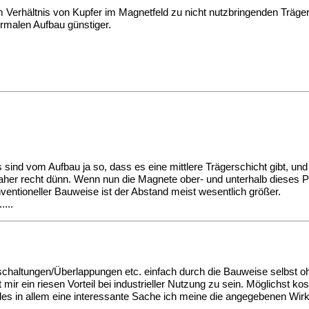
m Verhältnis von Kupfer im Magnetfeld zu nicht nutzbringenden Träge
ormalen Aufbau günstiger.
sind vom Aufbau ja so, dass es eine mittlere Trägerschicht gibt, un
daher recht dünn. Wenn nun die Magnete ober- und unterhalb dieses P
nventioneller Bauweise ist der Abstand meist wesentlich größer.
....
chaltungen/Überlappungen etc. einfach durch die Bauweise selbst 
mir ein riesen Vorteil bei industrieller Nutzung zu sein. Möglichst ko
les in allem eine interessante Sache ich meine die angegebenen Wi