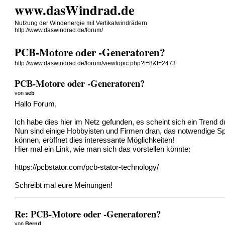
www.dasWindrad.de
Nutzung der Windenergie mit Vertikalwindrädern
http://www.daswindrad.de/forum/
PCB-Motore oder -Generatoren?
http://www.daswindrad.de/forum/viewtopic.php?f=8&t=2473
PCB-Motore oder -Generatoren?
von
seb
Hallo Forum,
Ich habe dies hier im Netz gefunden, es scheint sich ein Trend
Nun sind einige Hobbyisten und Firmen dran, das notwendige Spule
können, eröffnet dies interessante Möglichkeiten!
Hier mal ein Link, wie man sich das vorstellen könnte:
https://pcbstator.com/pcb-stator-technology/
Schreibt mal eure Meinungen!
Re: PCB-Motore oder -Generatoren?
von
Bernd