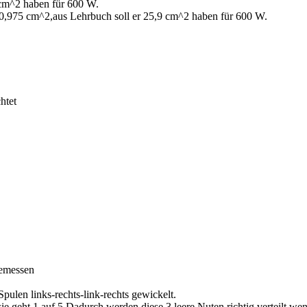
 cm^2 haben für 600 W.
 0,975 cm^2,aus Lehrbuch soll er 25,9 cm^2 haben für 600 W.
htet
gemessen
ulen links-rechts-link-rechts gewickelt.
 sie geht 1 auf 5.Dadurch werden diese 3 leere Nuten richtig verteilt,we