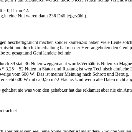
tt = 0,11 mm^2.
g,in eine Nut waren dann 236 Drähte(gezählt).
gen bescheftigt,nicht machen sonder kaufen.So haben viele Leute sol
ischt und durch Unterhaltung hat mir der Herr angeboten den Geni pe
be zu gesagt,und Geni landete bei mir.
urch 39 statt 36 Nuten weggemacht wurde.Verhältnis Nuten zu Magnet
25 = 52 Nuten in Stator und Rastung ist weg.Technisch einfache Lösu
weige vom 600 W! Das ist meiner Meinung nach Schrott und Betrug.
er sieht 600 W mit ca 0,56 m^2 Fläche. Und wenn alle Daten nicht an
geht,hat nie was vom den gehabt,er hat das reklamiet aber nie ein A
etrachtet
aber muss sein weil eine Spule größer ist als andere 5.Solche Spulen 