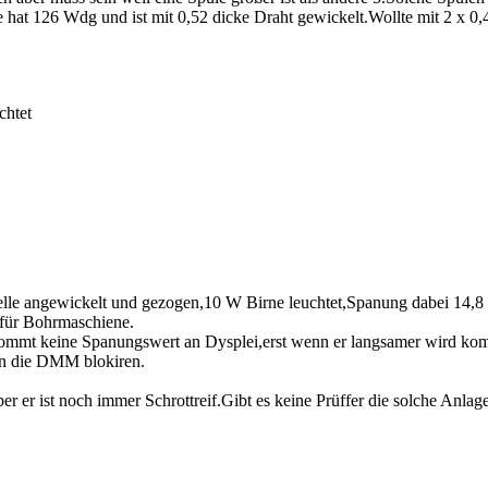
hat 126 Wdg und ist mit 0,52 dicke Draht gewickelt.Wollte mit 2 x 0
chtet
 Welle angewickelt und gezogen,10 W Birne leuchtet,Spanung dabei 14
k für Bohrmaschiene.
ommt keine Spanungswert an Dysplei,erst wenn er langsamer wird ko
n die DMM blokiren.
ber er ist noch immer Schrottreif.Gibt es keine Prüffer die solche Anla