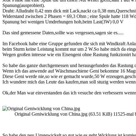
Spanung(ausprobiert).
Draht: Alludraht 0,42 mm dick mit Lack,nackt ca 0,38 mm,Querschni
Widerstand zwischen 2 Phasen = 69,3 Ohm ; eine Spule hatte 118 Wd
Spanung bei wenigen Umdrehungen hoh,beim Last(3W) 0,0 V
Das sind gemessene Daten,sollte was vergessen,sagen sie es.....
Im Facebook habe eine Gruppe gefunden die sich mit Windkraft Anla
beim Sturm keine Leistung kommt nur um 2 W.So habe mich da eingem
Wegen großen intresse wie ein Eisengeni ohne Rastung funkzionirt ha
So habe das ganze durchgemessen und herausgefunden das Rastung d
Wenn ich das anwende auf Wäschmaschiene Geni bekomme 16 Mags * 3,
Diese Geni werde nie,so wie er gemacht wurde,50 W erzeugen,gesch
Ich wundere mich das Leute das kaufen,man soll stuzig werden wenn 
Ok,der Man war einverstanden das ich vesuche den verbessern wenns 
Original Geniwicklung von China.jpg (63.51 KiB) 11525-mal b
So habe den neu Umgewickelt so gut wie es geht.Wicklung ist komisch 