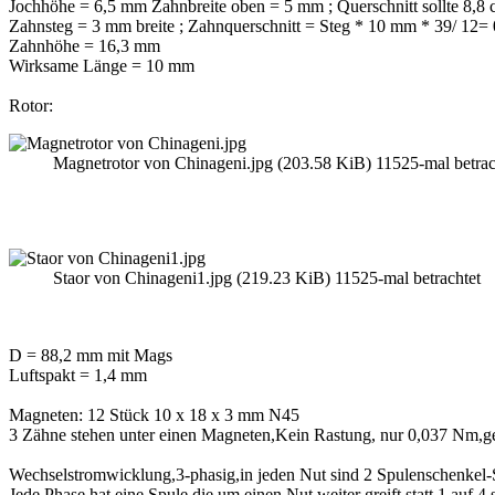
Jochhöhe = 6,5 mm Zahnbreite oben = 5 mm ; Querschnitt sollte 8,8
Zahnsteg = 3 mm breite ; Zahnquerschnitt = Steg * 10 mm * 39/ 12=
Zahnhöhe = 16,3 mm
Wirksame Länge = 10 mm
Rotor:
Magnetrotor von Chinageni.jpg (203.58 KiB) 11525-mal betrac
Staor von Chinageni1.jpg (219.23 KiB) 11525-mal betrachtet
D = 88,2 mm mit Mags
Luftspakt = 1,4 mm
Magneten: 12 Stück 10 x 18 x 3 mm N45
3 Zähne stehen unter einen Magneten,Kein Rastung, nur 0,037 Nm,
Wechselstromwicklung,3-phasig,in jeden Nut sind 2 Spulenschenkel-Sp
Jede Phase hat eine Spule die um einen Nut weiter greift,statt 1 auf 4