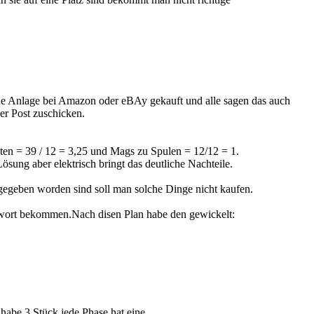
che Anlage bei Amazon oder eBAy gekauft und alle sagen das auch
r Post zuschicken.
en = 39 / 12 = 3,25 und Mags zu Spulen = 12/12 = 1.
ng aber elektrisch bringt das deutliche Nachteile.
gegeben worden sind soll man solche Dinge nicht kaufen.
ntwort bekommen.Nach disen Plan habe den gewickelt:
habe 3 Stück,jede Phase hat eine.