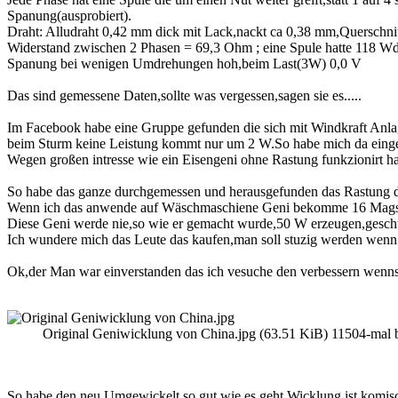
Spanung(ausprobiert).
Draht: Alludraht 0,42 mm dick mit Lack,nackt ca 0,38 mm,Querschni
Widerstand zwischen 2 Phasen = 69,3 Ohm ; eine Spule hatte 118 Wd
Spanung bei wenigen Umdrehungen hoh,beim Last(3W) 0,0 V
Das sind gemessene Daten,sollte was vergessen,sagen sie es.....
Im Facebook habe eine Gruppe gefunden die sich mit Windkraft Anla
beim Sturm keine Leistung kommt nur um 2 W.So habe mich da eingem
Wegen großen intresse wie ein Eisengeni ohne Rastung funkzionirt ha
So habe das ganze durchgemessen und herausgefunden das Rastung d
Wenn ich das anwende auf Wäschmaschiene Geni bekomme 16 Mags * 3,
Diese Geni werde nie,so wie er gemacht wurde,50 W erzeugen,gesch
Ich wundere mich das Leute das kaufen,man soll stuzig werden wenn 
Ok,der Man war einverstanden das ich vesuche den verbessern wenns 
Original Geniwicklung von China.jpg (63.51 KiB) 11504-mal b
So habe den neu Umgewickelt so gut wie es geht.Wicklung ist komisch 