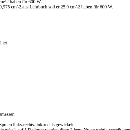
 cm^2 haben für 600 W.
 0,975 cm^2,aus Lehrbuch soll er 25,9 cm^2 haben für 600 W.
htet
gemessen
ulen links-rechts-link-rechts gewickelt.
 sie geht 1 auf 5.Dadurch werden diese 3 leere Nuten richtig verteilt,we