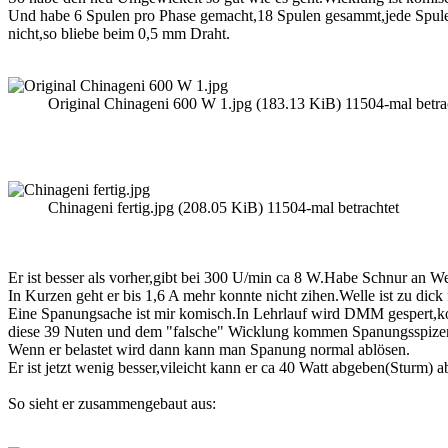
Und habe 6 Spulen pro Phase gemacht,18 Spulen gesammt,jede Spule 
nicht,so bliebe beim 0,5 mm Draht.
Original Chinageni 600 W 1.jpg (183.13 KiB) 11504-mal betra
Chinageni fertig.jpg (208.05 KiB) 11504-mal betrachtet
Er ist besser als vorher,gibt bei 300 U/min ca 8 W.Habe Schnur an
In Kurzen geht er bis 1,6 A mehr konnte nicht zihen.Welle ist zu dic
Eine Spanungsache ist mir komisch.In Lehrlauf wird DMM gespert,k
diese 39 Nuten und dem "falsche" Wicklung kommen Spanungsspize
Wenn er belastet wird dann kann man Spanung normal ablösen.
Er ist jetzt wenig besser,vileicht kann er ca 40 Watt abgeben(Sturm) a
So sieht er zusammengebaut aus: