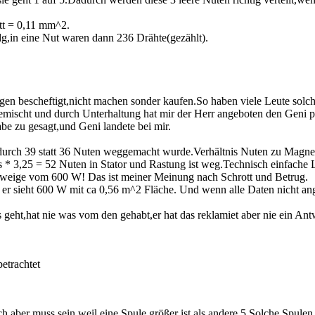
tt = 0,11 mm^2.
g,in eine Nut waren dann 236 Drähte(gezählt).
gen bescheftigt,nicht machen sonder kaufen.So haben viele Leute sol
ischt und durch Unterhaltung hat mir der Herr angeboten den Geni pe
be zu gesagt,und Geni landete bei mir.
urch 39 statt 36 Nuten weggemacht wurde.Verhältnis Nuten zu Magnet
25 = 52 Nuten in Stator und Rastung ist weg.Technisch einfache Lösu
weige vom 600 W! Das ist meiner Meinung nach Schrott und Betrug.
er sieht 600 W mit ca 0,56 m^2 Fläche. Und wenn alle Daten nicht an
geht,hat nie was vom den gehabt,er hat das reklamiet aber nie ein A
etrachtet
aber muss sein weil eine Spule größer ist als andere 5.Solche Spulen 