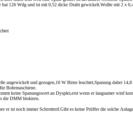
hat 126 Wdg und ist mit 0,52 dicke Draht gewickelt.Wollte mit 2 x 0
chtet
 Welle angewickelt und gezogen,10 W Birne leuchtet,Spanung dabei 14
k für Bohrmaschiene.
ommt keine Spanungswert an Dysplei,erst wenn er langsamer wird ko
n die DMM blokiren.
ber er ist noch immer Schrottreif.Gibt es keine Prüffer die solche Anla