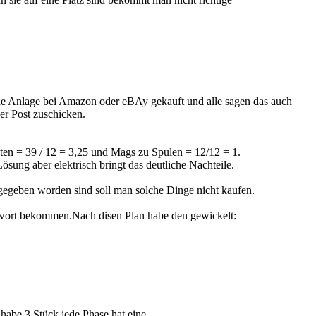
che Anlage bei Amazon oder eBAy gekauft und alle sagen das auch
r Post zuschicken.
en = 39 / 12 = 3,25 und Mags zu Spulen = 12/12 = 1.
ng aber elektrisch bringt das deutliche Nachteile.
gegeben worden sind soll man solche Dinge nicht kaufen.
ntwort bekommen.Nach disen Plan habe den gewickelt:
habe 3 Stück,jede Phase hat eine.