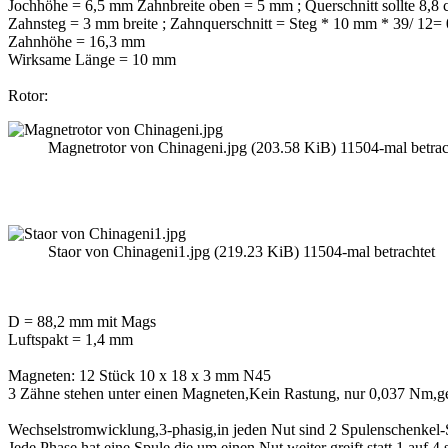
Jochhöhe = 6,5 mm Zahnbreite oben = 5 mm ; Querschnitt sollte 8,8
Zahnsteg = 3 mm breite ; Zahnquerschnitt = Steg * 10 mm * 39/ 12=
Zahnhöhe = 16,3 mm
Wirksame Länge = 10 mm
Rotor:
Magnetrotor von Chinageni.jpg (203.58 KiB) 11504-mal betrac
Staor von Chinageni1.jpg (219.23 KiB) 11504-mal betrachtet
D = 88,2 mm mit Mags
Luftspakt = 1,4 mm
Magneten: 12 Stück 10 x 18 x 3 mm N45
3 Zähne stehen unter einen Magneten,Kein Rastung, nur 0,037 Nm,
Wechselstromwicklung,3-phasig,in jeden Nut sind 2 Spulenschenkel-Sp
Jede Phase hat eine Spule die um einen Nut weiter greift,statt 1 auf 4