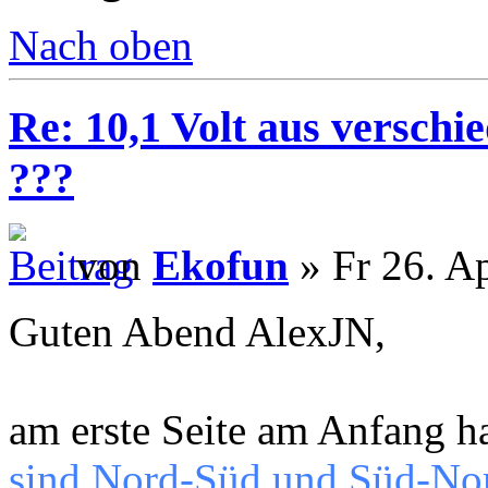
Nach oben
Re: 10,1 Volt aus verschi
???
von
Ekofun
» Fr 26. A
Guten Abend AlexJN,
am erste Seite am Anfang h
sind Nord-Süd und Süd-Nord