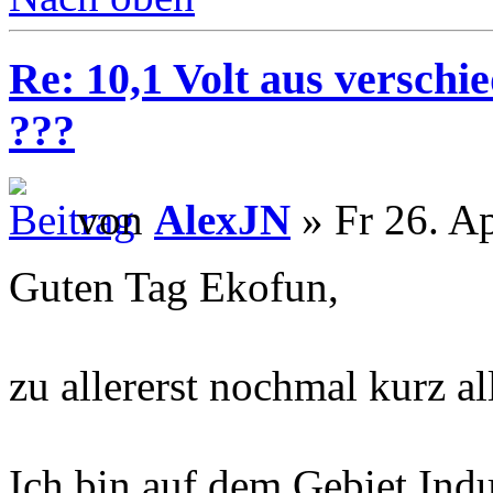
Re: 10,1 Volt aus verschi
???
von
AlexJN
» Fr 26. A
Guten Tag Ekofun,
zu allererst nochmal kurz a
Ich bin auf dem Gebiet Ind