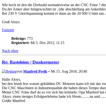
Wie hoch ist den die Drehzahl normalerweise an der CNC Fräse ? die 
Da der Anker aber feingewuchtet ist , (die abschleifung am Ankerble
Bei 230 V Gleichspannung kommt er dann an die 20 000 U/min ran, da
Gruß Aloys.
Famzim
Beiträge:
773
Registriert:
Mi 5. Dez 2012, 11:15
Nach oben
Re: Basteleien / Dunkermotor
von
Manfred Preik
» Mi 15. Aug 2018, 20:40
Hallo Aloys,
bei den brush less wasser gekühlten DC Motoren kann ich mir das v
Die CNC Maschinen in Industriequalität die halten dieses Tempo du
Meine CNC Fräse darf da so vor sich hin krümeln. Opa Manfred hat es
Aloys, einen riesiges Erfolgserlebniss hatte ich Heute.........na und.....
Grüße Manfred