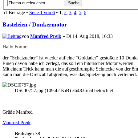
51 Beiträge •
Seite
1
von
6
•
1
,
2
,
3
,
4
,
5
,
6
Basteleien / Dunkermotor
von
Manfred Preik
» Di 14. Aug 2018, 16:33
Hallo Forum,
der "Schatzucher" ist wieder auf eine "Goldader" gestoßen: 10 Dunk
Einen davon habe ich zerlegt, das soll ein hitorischer Motor werden.
Mit einem Trick kann man die aufgeschrumpfte Schnecke von der 8mm
kann man die Drehzahl abgreifen, was das Spielzeug noch verfeinert.
DSCI0757.jpg (109.42 KiB) 36483-mal betrachtet
Grüße Manfred
Manfred Preik
Beiträge:
38