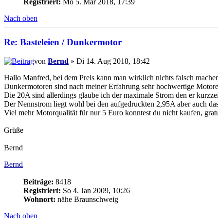
Registriert:
Mo 5. Mär 2018, 17:39
Nach oben
Re: Basteleien / Dunkermotor
von
Bernd
» Di 14. Aug 2018, 18:42
Hallo Manfred, bei dem Preis kann man wirklich nichts falsch mache
Dunkermotoren sind nach meiner Erfahrung sehr hochwertige Motore
Die 20A sind allerdings glaube ich der maximale Strom den er kurzzei
Der Nennstrom liegt wohl bei den aufgedruckten 2,95A aber auch das 
Viel mehr Motorqualität für nur 5 Euro konntest du nicht kaufen, gratu
Grüße
Bernd
Bernd
Beiträge:
8418
Registriert:
So 4. Jan 2009, 10:26
Wohnort:
nähe Braunschweig
Nach oben