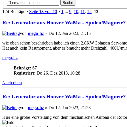
124 Beiträge •
Seite
13
von
13
•
1
...
9
,
10
,
11
,
12
,
13
Re: Generator aus Hoover WaMa - Spulen/Magnete?
von
mega-hz
» Do 12. Jan 2023, 21:15
wie oben schon beschrieben habe ich einen 2.8KW 3phasen Servomot
Hat auch kein Rastmoment, aber er braucht mehr Drehzahl, 400U/mi
mega-hz
Beiträge:
67
Registriert:
Do 26. Dez 2013, 10:28
Nach oben
Re: Generator aus Hoover WaMa - Spulen/Magnete?
von
mega-hz
» Do 12. Jan 2023, 21:23
Hier eine grobe Vorstellung von dem mechanischen Aufbau der Roto