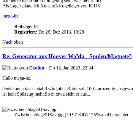
Ich denke das sollte stabil genug sein, was meint Ihr?
Als Lager plane ich Kunstoff-Kugellager von IGUS.
mega-hz
Beiträge:
67
Registriert:
Do 26. Dez 2013, 10:28
Nach oben
Re: Generator aus Hoover WaMa - Spulen/Magnete?
von
Ekofun
» Do 12. Jan 2023, 22:34
Hallo mega-hz.
denke auch das er stabil wird,aber Rotor soll 100 - prozentig ausge
ist kein Spilzeug mehr.So in etwa sieht er aus.....
Zwischenablage01Sav.jpg (39.97 KiB) 17596-mal betrachtet