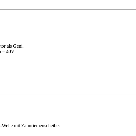
or als Geni.
n = 40V
r-Welle mit Zahnriemenscheibe: