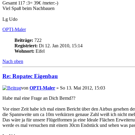
Gesamt 117 :3= 39€ /meter:-)
Viel Spaß beim Nachbauen
Lg Udo
OPTI-Maler
Beiträge:
722
Registriert:
Di 12. Jan 2010, 15:14
Wohnort:
Eifel
Nach oben
Re: Ropatec Eigenbau
von
OPTI-Maler
» So 13. Mai 2012, 15:03
Habe mal eine Frage an Dich Bernd??
Vor einer Zeit habe ich mal einen Bericht über den Airbus gesehen d
die Spannweite um ca 10m verkürzen genaue Zahl weiß ich nicht mehr
Das wäre ja für unsere Flügelformen ja eine Ideale Flächen Erweiter
werde es mal versuchen mit einem 30cm Endstück und sehen was pass