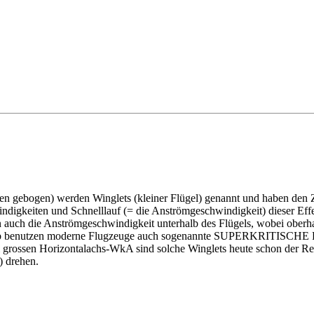
 gebogen) werden Winglets (kleiner Flügel) genannt und haben den 
digkeiten und Schnelllauf (= die Anströmgeschwindigkeit) dieser Effek
nn auch die Anströmgeschwindigkeit unterhalb des Flügels, wobei ober
lb benutzen moderne Flugzeuge auch sogenannte SUPERKRITISCHE Flüg
ossen Horizontalachs-WkA sind solche Winglets heute schon der Regel
) drehen.