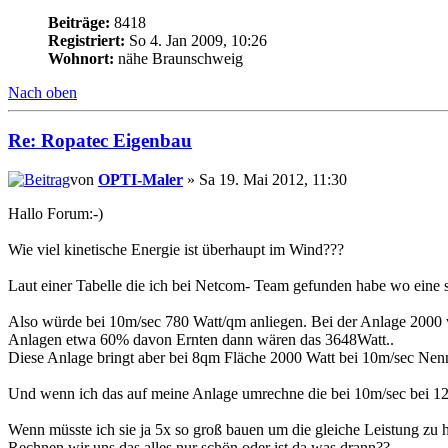
Beiträge:
8418
Registriert:
So 4. Jan 2009, 10:26
Wohnort:
nähe Braunschweig
Nach oben
Re: Ropatec Eigenbau
von
OPTI-Maler
» Sa 19. Mai 2012, 11:30
Hallo Forum:-)
Wie viel kinetische Energie ist überhaupt im Wind???
Laut einer Tabelle die ich bei Netcom- Team gefunden habe wo eine s
Also würde bei 10m/sec 780 Watt/qm anliegen. Bei der Anlage 2000 w
Anlagen etwa 60% davon Ernten dann wären das 3648Watt..
Diese Anlage bringt aber bei 8qm Fläche 2000 Watt bei 10m/sec Nen
Und wenn ich das auf meine Anlage umrechne die bei 10m/sec bei 12,6
Wenn müsste ich sie ja 5x so groß bauen um die gleiche Leistung zu h
Rechnen wir uns das alles nur schön oder ist da was drann??