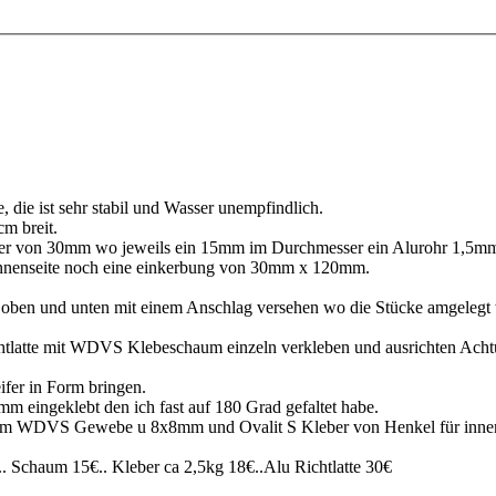
die ist sehr stabil und Wasser unempfindlich.
cm breit.
er von 30mm wo jeweils ein 15mm im Durchmesser ein Alurohr 1,5mm 
n Innenseite noch eine einkerbung von 30mm x 120mm.
ls oben und unten mit einem Anschlag versehen wo die Stücke amgelegt
tlatte mit WDVS Klebeschaum einzeln verkleben und ausrichten Achtu
ifer in Form bringen.
m eingeklebt den ich fast auf 180 Grad gefaltet habe.
inem WDVS Gewebe u 8x8mm und Ovalit S Kleber von Henkel für innen u
 Schaum 15€.. Kleber ca 2,5kg 18€..Alu Richtlatte 30€