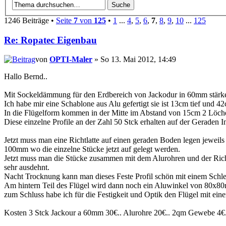
1246 Beiträge •
Seite
7
von
125
•
1
...
4
,
5
,
6
,
7
,
8
,
9
,
10
...
125
Re: Ropatec Eigenbau
von
OPTI-Maler
» So 13. Mai 2012, 14:49
Hallo Bernd..
Mit Sockeldämmung für den Erdbereich von Jackodur in 60mm stärke, 
Ich habe mir eine Schablone aus Alu gefertigt sie ist 13cm tief und 42
In die Flügelform kommen in der Mitte im Abstand von 15cm 2 Löch
Diese einzelne Profile an der Zahl 50 Stck erhalten auf der Gerade
Jetzt muss man eine Richtlatte auf einen geraden Boden legen jewei
100mm wo die einzelne Stücke jetzt auf gelegt werden.
Jetzt muss man die Stücke zusammen mit dem Alurohren und der Rich
sehr ausdehnt.
Nacht Trocknung kann man dieses Feste Profil schön mit einem Schle
Am hintern Teil des Flügel wird dann noch ein Aluwinkel von 80x80m
zum Schluss habe ich für die Festigkeit und Optik den Flügel mit e
Kosten 3 Stck Jackour a 60mm 30€.. Alurohre 20€.. 2qm Gewebe 4€..