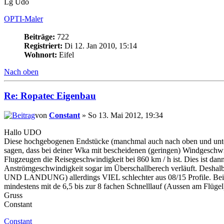
Lg Udo
OPTI-Maler
Beiträge:
722
Registriert:
Di 12. Jan 2010, 15:14
Wohnort:
Eifel
Nach oben
Re: Ropatec Eigenbau
von
Constant
» So 13. Mai 2012, 19:34
Hallo UDO
Diese hochgebogenen Endstücke (manchmal auch nach oben und unten
sagen, dass bei deiner Wka mit bescheidenen (geringen) Windgeschwin
Flugzeugen die Reisegeschwindigkeit bei 860 km / h ist. Dies ist da
Anströmgeschwindigkeit sogar im Überschallberech verläuft. Desha
UND LANDUNG) allerdings VIEL schlechter aus 08/15 Profile. Bei gr
mindestens mit de 6,5 bis zur 8 fachen Schnelllauf (Aussen am Flügel
Gruss
Constant
Constant