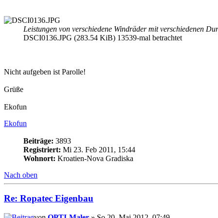
Leistungen von verschiedene Windräder mit verschiedenen Du
DSCI0136.JPG (283.54 KiB) 13539-mal betrachtet
Nicht aufgeben ist Parolle!
Grüße
Ekofun
Ekofun
Beiträge:
3893
Registriert:
Mi 23. Feb 2011, 15:44
Wohnort:
Kroatien-Nova Gradiska
Nach oben
Re: Ropatec Eigenbau
von
OPTI-Maler
» So 20. Mai 2012, 07:49