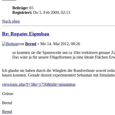
Beiträge:
65
Registriert:
Do 5. Feb 2009, 02:13
Nach oben
Re: Ropatec Eigenbau
von
Bernd
» Mo 14. Mai 2012, 08:26
so konnten sie die Spannweite um ca 10m verkürzen genaue Zahl
Das wäre ja für unsere Flügelformen ja eine Ideale Flächen Er
Ich glaube sie haben durch die Winglets die Randverluste soweit reduz
bauen konnten. Gerade derzeit experimentiert Sebastian mit Simulat
viewtopic.php?f=3&t=1750&hilit=simulation
Grüsse
Bernd
Bernd