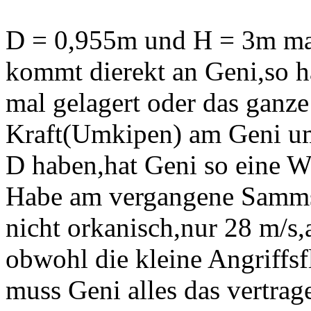
D = 0,955m und H = 3m ma
kommt dierekt an Geni,so h
mal gelagert oder das ganze
Kraft(Umkipen) am Geni u
D haben,hat Geni so eine W
Habe am vergangene Samms
nicht orkanisch,nur 28 m/s,
obwohl die kleine Angriffs
muss Geni alles das vertra