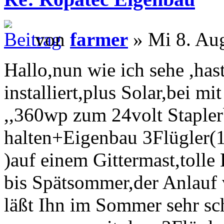
von
farmer
» Mi 8. Au
Hallo,nun wie ich sehe ,has
installiert,plus Solar,bei mi
,,360wp zum 24volt Staple
halten+Eigenbau 3Flügler(
)auf einem Gittermast,to
bis Spätsommer,der Anlauf
läßt Ihn im Sommer sehr sch