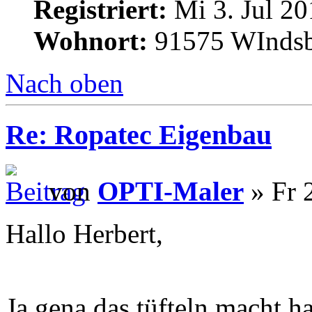
Registriert:
Mi 3. Jul 20
Wohnort:
91575 WInds
Nach oben
Re: Ropatec Eigenbau
von
OPTI-Maler
» Fr 
Hallo Herbert,
Ja gena das tüfteln macht h